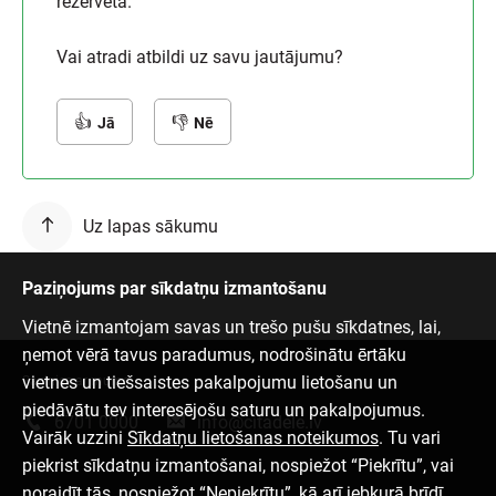
rezervēta.
Vai atradi atbildi uz savu jautājumu?
Jā
Nē
Uz lapas sākumu
Paziņojums par sīkdatņu izmantošanu
Vietnē izmantojam savas un trešo pušu sīkdatnes, lai,
ņemot vērā tavus paradumus, nodrošinātu ērtāku
vietnes un tiešsaistes pakalpojumu lietošanu un
Sazinies ar mums
piedāvātu tev interesējošu saturu un pakalpojumus.
6701 0000
info@citadele.lv
Vairāk uzzini
Sīkdatņu lietošanas noteikumos
. Tu vari
piekrist sīkdatņu izmantošanai, nospiežot “Piekrītu”, vai
noraidīt tās, nospiežot “Nepiekrītu”, kā arī jebkurā brīdī