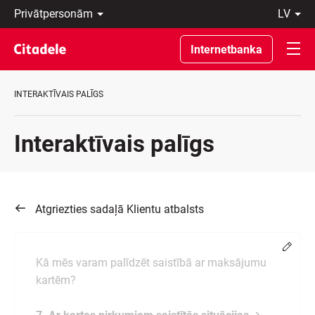
Privātpersonām
lv
Uzņēmumiem
Latviski
Private
По-
Internetbanka
Banking
русски
Par
In
banku
English
INTERAKTĪVAIS PALĪGS
C
REWARDS
Interaktīvais palīgs
Atgriezties sadaļā Klientu atbalsts
Chang
Kā mēs varam palīdzēt saistībā ar maksājumu
kartēm?