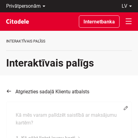
Privātpersonām
lv
Uzņēmumiem
Latviski
Private
По-
Internetbanka
Banking
русски
Par
In
banku
English
INTERAKTĪVAIS PALĪGS
C
REWARDS
Interaktīvais palīgs
Atgriezties sadaļā Klientu atbalsts
Chang
Kā mēs varam palīdzēt saistībā ar maksājumu
kartēm?