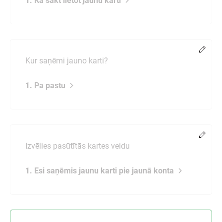
1. Kā sākt lietot jaunu karti
Chang
Kur saņēmi jauno karti?
1. Pa pastu
Chang
Izvēlies pasūtītās kartes veidu
1. Esi saņēmis jaunu karti pie jaunā konta