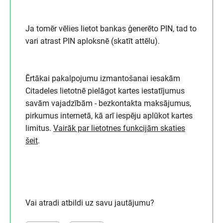
Ja tomēr vēlies lietot bankas ģenerēto PIN, tad to
vari atrast PIN aploksnē (skatīt attēlu).
Ērtākai pakalpojumu izmantošanai iesakām
Citadeles lietotnē pielāgot kartes iestatījumus
savām vajadzībām - bezkontakta maksājumus,
pirkumus internetā, kā arī iespēju aplūkot kartes
limitus.
Vairāk par lietotnes funkcijām skaties
šeit
.
Vai atradi atbildi uz savu jautājumu?