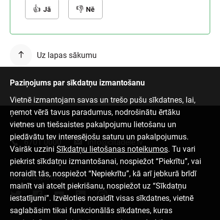
Jā
Nē
Uz lapas sākumu
Paziņojums par sīkdatņu izmantošanu
Vietnē izmantojam savas un trešo pušu sīkdatnes, lai,
ņemot vērā tavus paradumus, nodrošinātu ērtāku
vietnes un tiešsaistes pakalpojumu lietošanu un
Sazinies ar mums
piedāvātu tev interesējošu saturu un pakalpojumus.
6701 0000
info@citadele.lv
Vairāk uzzini
Sīkdatņu lietošanas noteikumos
. Tu vari
piekrist sīkdatņu izmantošanai, nospiežot “Piekrītu”, vai
noraidīt tās, nospiežot “Nepiekrītu”, kā arī jebkurā brīdī
Mēs sociālajos tīklos
mainīt vai atcelt piekrišanu, nospiežot uz “Sīkdatņu
iestatījumi”. Izvēloties noraidīt visas sīkdatnes, vietnē
saglabāsim tikai funkcionālās sīkdatnes, kuras