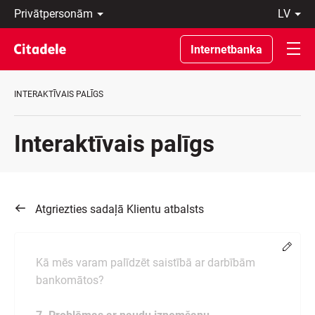
Privātpersonām
lv
Uzņēmumiem
Latviski
Private
По-
Internetbanka
Banking
русски
Par
In
banku
English
INTERAKTĪVAIS PALĪGS
C
REWARDS
Interaktīvais palīgs
Atgriezties sadaļā Klientu atbalsts
Chang
Kā mēs varam palīdzēt saistībā ar darbībām
bankomātos?