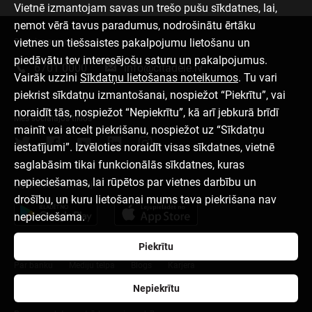
Vietnē izmantojam savas un trešo pušu sīkdatnes, lai,
ņemot vērā tavus paradumus, nodrošinātu ērtāku
vietnes un tiešsaistes pakalpojumu lietošanu un
Sazinies ar mums
piedāvātu tev interesējošu saturu un pakalpojumus.
6701 0000
info@citadele.lv
Vairāk uzzini
Sīkdatņu lietošanas noteikumos
. Tu vari
piekrist sīkdatņu izmantošanai, nospiežot “Piekrītu”, vai
noraidīt tās, nospiežot “Nepiekrītu”, kā arī jebkurā brīdī
Mēs sociālajos tīklos
mainīt vai atcelt piekrišanu, nospiežot uz “Sīkdatņu
iestatījumi”. Izvēloties noraidīt visas sīkdatnes, vietnē
saglabāsim tikai funkcionālās sīkdatnes, kuras
nepieciešamas, lai rūpētos par vietnes darbību un
Lejupielādēt aplikāciju
drošību, un kuru lietošanai mums tava piekrišana nav
nepieciešama.
Piekrītu
Par banku
Mediju telpa
Blogs
Karjera
Nepiekrītu
Lietošanas noteikumi
Sīkdatņu iestatījumi