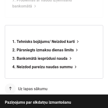
7. Problēmas ar naudu izņemšanu
bankomātā
1. Tehnisks bojājums/ Neizdod karti
2. Pārsniegts izmaksu dienas limits
3. Bankomātā iesprūdusi nauda
4. Neizdod pareizu naudas summu
Uz lapas sākumu
Paziņojums par sīkdatņu izmantošanu