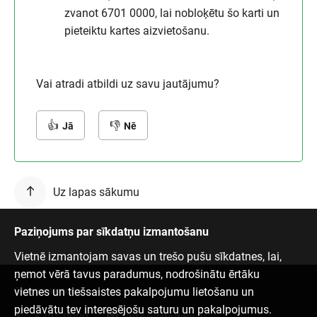
zvanot 6701 0000, lai nobloķētu šo karti un
pieteiktu kartes aizvietošanu.
Vai atradi atbildi uz savu jautājumu?
Jā
Nē
Uz lapas sākumu
Paziņojums par sīkdatņu izmantošanu
Vietnē izmantojam savas un trešo pušu sīkdatnes, lai,
ņemot vērā tavus paradumus, nodrošinātu ērtāku
vietnes un tiešsaistes pakalpojumu lietošanu un
Sazinies ar mums
piedāvātu tev interesējošu saturu un pakalpojumus.