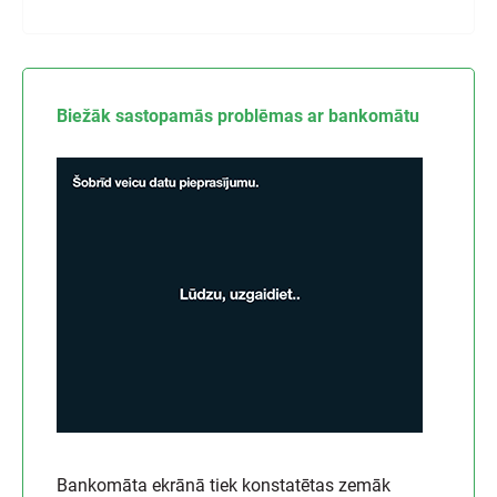
Biežāk sastopamās problēmas ar bankomātu
Bankomāta ekrānā tiek konstatētas zemāk