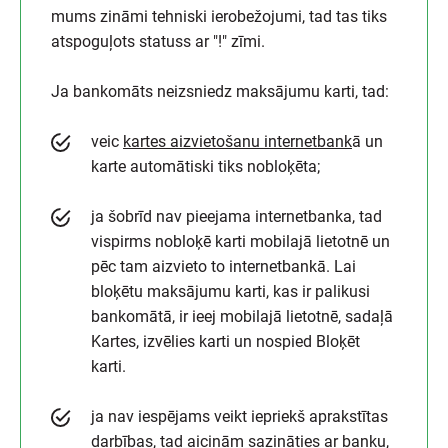
mums zināmi tehniski ierobežojumi, tad tas tiks
atspoguļots statuss ar "!" zīmi.
Ja bankomāts neizsniedz maksājumu karti, tad:
veic
kartes aizvietošanu internetbank
ā un
karte automātiski tiks nobloķēta;
ja šobrīd nav pieejama internetbanka, tad
vispirms nobloķē karti mobilajā lietotnē un
pēc tam aizvieto to internetbankā. Lai
bloķētu maksājumu karti, kas ir palikusi
bankomātā, ir ieej mobilajā lietotnē, sadaļā
Kartes, izvēlies karti un nospied Bloķēt
karti.
ja nav iespējams veikt iepriekš aprakstītas
darbības, tad aicinām sazināties ar banku,