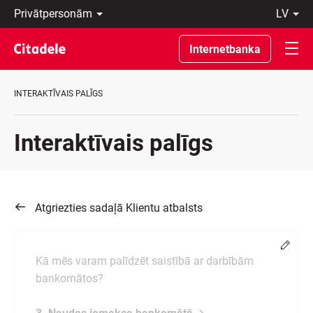
Privātpersonām
lv
Uzņēmumiem
Latviski
Private
По-
Internetbanka
Banking
русски
Par
In
banku
English
INTERAKTĪVAIS PALĪGS
C
REWARDS
Interaktīvais palīgs
Atgriezties sadaļā Klientu atbalsts
Chang
Kā mēs varam palīdzēt saistībā ar darbībām
bankomātos?