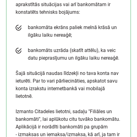
aprakstītās situācijas vai arī bankomātam ir
konstatēts tehnisks bojājums:
bankomāta ekrāns paliek melnā krāsā un
ilgāku laiku nereaģē;
bankomāts uzrāda (skatīt attēlu), ka veic
datu pieprasījumu un ilgāku laiku nereaģē.
Šajā situācijā naudas līdzekļi no tava konta nav
ieturēti. Par to vari pārliecināties, apskatot savu
konta izrakstu internetbankā vai mobilajā
lietotnē.
Izmanto Citadeles lietotni, sadaļu "Filiāles un
bankomāti", lai aplūkotu citu tuvāko bankomātu.
Aplikācijā ir norādīti bankomāti pa grupām
- izmaksas un iemaksa/izmaksa, kā arī, ja tam ir