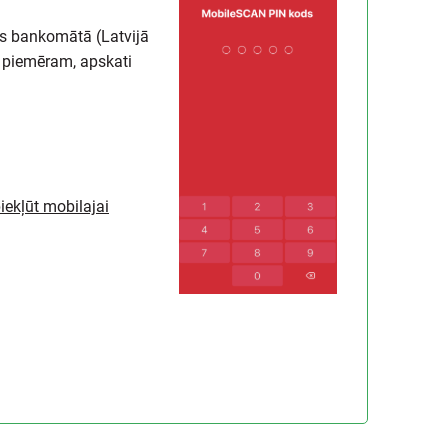
as bankomātā (Latvijā
u, piemēram, apskati
iekļūt mobilajai