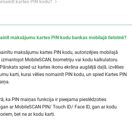
omainīt kartes PIN kodu?
inīt maksājumu kartes PIN kodu bankas mobilajā lietotnē?
ainītu maksājumu kartes PIN kodu, autorizējies mobilajā
ē, izmantojot MobileSCAN, biometriju vai kodu kalkulatoru.
Pārskats spied uz kartes ikonu ekrāna augšējā daļā, izvēlies
mu karti, kurai vēlies nomainīt PIN kodu, un spied Kartes PIN
aiņa.
ā, ka PIN maiņas funkcija ir pieejama pieslēdzoties
ē gan ar MobileSCAN PIN/ Touch ID/ Face ID, gan ar kodu
oriem, bet ne ar kodu karti.