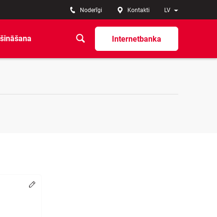
Noderīgi
Kontakti
LV
šināšana
Internetbanka
Change