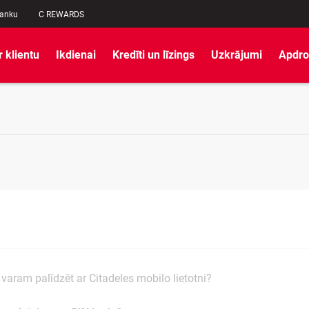
banku
C REWARDS
r klientu
Ikdienai
Kredīti un līzings
Uzkrājumi
Apdro
varam palīdzēt ar Citadeles mobilo lietotni?