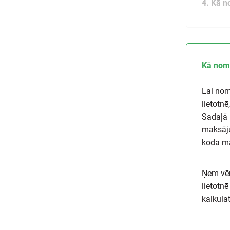
4. Kā n
Kā noma
Lai nom
lietotn
Sadaļā 
maksāju
koda m
Ņem vēr
lietotn
kalkulat