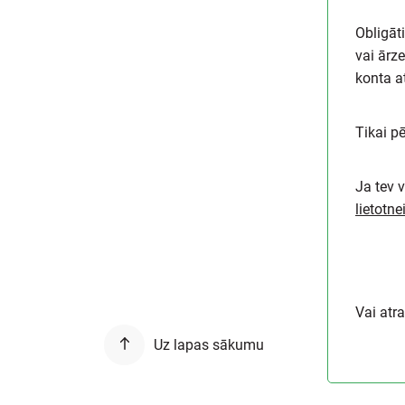
Obligāt
vai ārze
konta a
Tikai p
Ja tev 
lietotne
Vai atr
Uz lapas sākumu