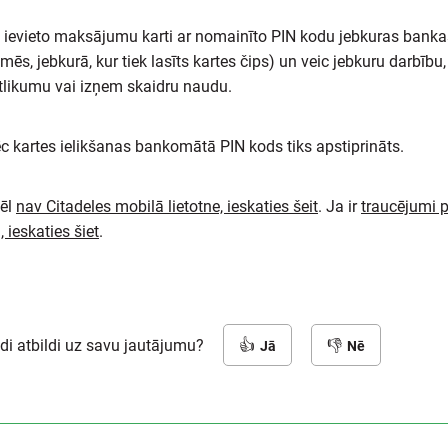
i ievieto maksājumu karti ar nomainīto PIN kodu jebkuras bank
mēs, jebkurā, kur tiek lasīts kartes čips) un veic jebkuru darbīb
tlikumu vai izņem skaidru naudu.
ēc kartes ielikšanas bankomātā PIN kods tiks apstiprināts.
vēl
nav Citadeles mobilā lietotne, ieskaties šeit
. Ja ir
traucējumi p
i, ieskaties šiet
.
adi atbildi uz savu jautājumu?
Jā
Nē