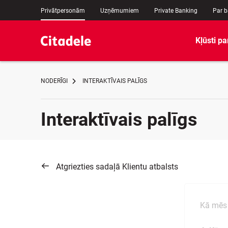
Privātpersonām
Uzņēmumiem
Private Banking
Par 
Kļūsti pa
NODERĪGI
INTERAKTĪVAIS PALĪGS
Interaktīvais palīgs
Atgriezties sadaļā Klientu atbalsts
Kā mēs 