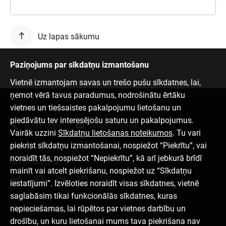
Uz lapas sākumu
Paziņojums par sīkdatņu izmantošanu
Vietnē izmantojam savas un trešo pušu sīkdatnes, lai,
ņemot vērā tavus paradumus, nodrošinātu ērtāku
vietnes un tiešsaistes pakalpojumu lietošanu un
Sazinies ar mums
piedāvātu tev interesējošu saturu un pakalpojumus.
6701 0000
info@citadele.lv
Vairāk uzzini
Sīkdatņu lietošanas noteikumos
. Tu vari
piekrist sīkdatņu izmantošanai, nospiežot “Piekrītu”, vai
noraidīt tās, nospiežot “Nepiekrītu”, kā arī jebkurā brīdī
Mēs sociālajos tīklos
mainīt vai atcelt piekrišanu, nospiežot uz “Sīkdatņu
iestatījumi”. Izvēloties noraidīt visas sīkdatnes, vietnē
saglabāsim tikai funkcionālās sīkdatnes, kuras
nepieciešamas, lai rūpētos par vietnes darbību un
Lejupielādēt aplikāciju
drošību, un kuru lietošanai mums tava piekrišana nav