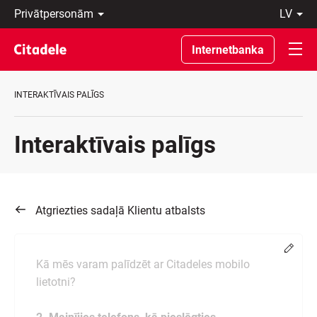
Privātpersonām
lv
Uzņēmumiem
Latviski
Private
По-
Internetbanka
Banking
русски
Par
In
banku
English
INTERAKTĪVAIS PALĪGS
C
REWARDS
Interaktīvais palīgs
Atgriezties sadaļā Klientu atbalsts
Chang
Kā mēs varam palīdzēt ar Citadeles mobilo
lietotni?