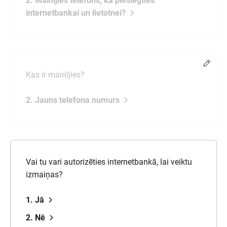
2. Mainījies telefons, kā pieslēgties
internetbankai un lietotnei?
Chang
Kas ir mainījies?
2. Jauns telefona numurs
Vai tu vari autorizēties internetbankā, lai veiktu
izmaiņas?
1. Jā
2. Nē