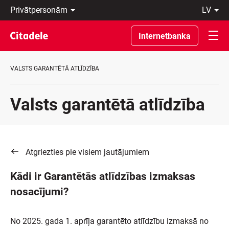
Privātpersonām
lv
Uzņēmumiem
Latviski
Private
По-
Internetbanka
Banking
русски
Par
In
banku
English
VALSTS GARANTĒTĀ ATLĪDZĪBA
C
REWARDS
Valsts garantētā atlīdzība
Atgriezties pie visiem jautājumiem
Kādi ir Garantētās atlīdzības izmaksas
nosacījumi?
No 2025. gada 1. aprīļa garantēto atlīdzību izmaksā no