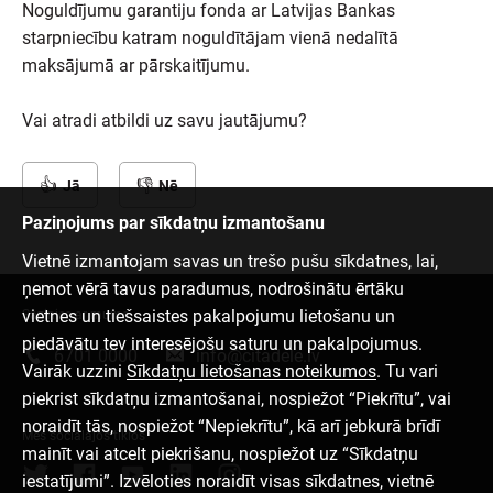
Noguldījumu garantiju fonda ar Latvijas Bankas
starpniecību katram noguldītājam vienā nedalītā
maksājumā ar pārskaitījumu.
Vai atradi atbildi uz savu jautājumu?
Jā
Nē
Paziņojums par sīkdatņu izmantošanu
Vietnē izmantojam savas un trešo pušu sīkdatnes, lai,
ņemot vērā tavus paradumus, nodrošinātu ērtāku
vietnes un tiešsaistes pakalpojumu lietošanu un
Sazinies ar mums
piedāvātu tev interesējošu saturu un pakalpojumus.
6701 0000
info@citadele.lv
Vairāk uzzini
Sīkdatņu lietošanas noteikumos
. Tu vari
piekrist sīkdatņu izmantošanai, nospiežot “Piekrītu”, vai
noraidīt tās, nospiežot “Nepiekrītu”, kā arī jebkurā brīdī
Mēs sociālajos tīklos
mainīt vai atcelt piekrišanu, nospiežot uz “Sīkdatņu
iestatījumi”. Izvēloties noraidīt visas sīkdatnes, vietnē