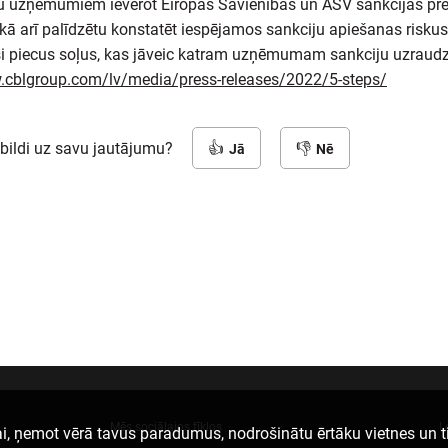
tu uzņēmumiem ievērot Eiropas Savienības un ASV sankcijas pret
, kā arī palīdzētu konstatēt iespējamos sankciju apiešanas risku
i piecus soļus, kas jāveic katram uzņēmumam sankciju uzraudz
.cblgroup.com/lv/media/press-releases/2022/5-steps/
tbildi uz savu jautājumu?
Jā
Nē
Mēs sociālajos tīklos
L
i, ņemot vērā tavus paradumus, nodrošinātu ērtāku vietnes un t