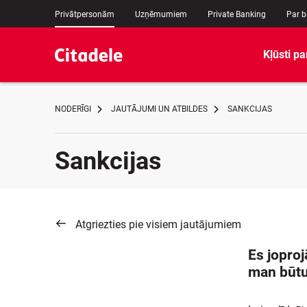
Privātpersonām
Uzņēmumiem
Private Banking
Par 
Kļūsti pa
NODERĪGI
JAUTĀJUMI UN ATBILDES
SANKCIJAS
Sankcijas
Atgriezties pie visiem jautājumiem
Es joproj
man būtu