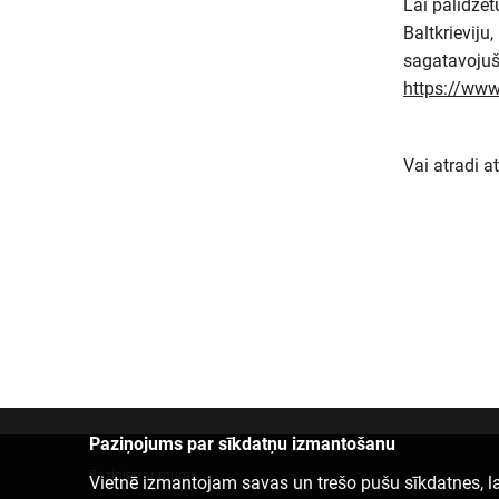
Lai palīdzē
Baltkrieviju
sagatavojuš
https://www
Vai atradi a
Paziņojums par sīkdatņu izmantošanu
Sazinies ar mums
Vietnē izmantojam savas un trešo pušu sīkdatnes, la