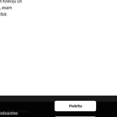
 Krieviju un
s, esam
ībā:
Piekrītu
ejupielādēt aplikāciju
iešsaistes