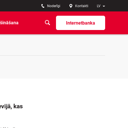
Noderīgi
Kontakti
LV
šināšana
Internetbanka
vijā, kas