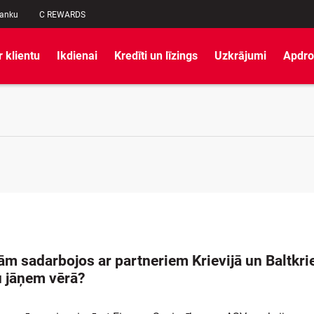
banku
C REWARDS
r klientu
Ikdienai
Kredīti un līzings
Uzkrājumi
Apdro
ām sadarbojos ar partneriem Krievijā un Baltkrie
 jāņem vērā?