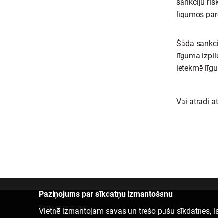
sankciju ris
līgumos pare
Šāda sankcij
līguma izpil
ietekmē līgu
Vai atradi a
Paziņojums par sīkdatņu izmantošanu
Sazinies ar mums
Vietnē izmantojam savas un trešo pušu sīkdatnes, la