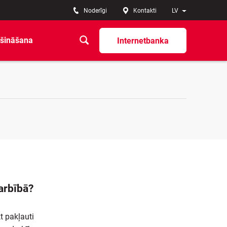
Noderīgi
Kontakti
LV
šināšana
Internetbanka
arbībā?
t pakļauti