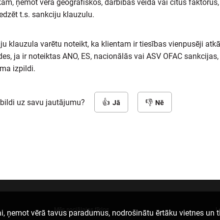
kam, ņemot vērā ģeogrāfiskos, darbības veida vai citus faktorus
dzēt t.s. sankciju klauzulu.
u klauzula varētu noteikt, ka klientam ir tiesības vienpusēji atk
des, ja ir noteiktas ANO, ES, nacionālās vai ASV OFAC sankcijas,
ma izpildi.
tbildi uz savu jautājumu?
Jā
Nē
Mēs sociālajos tīklos
L
i, ņemot vērā tavus paradumus, nodrošinātu ērtāku vietnes un t