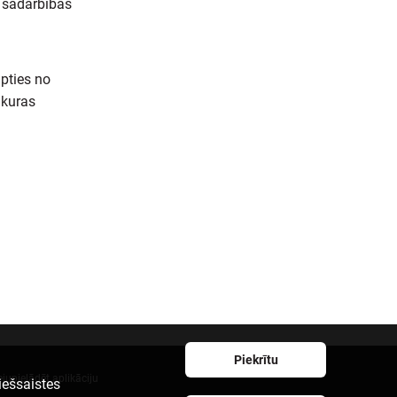
, sadarbības
āpties no
 kuras
Piekrītu
ejupielādēt aplikāciju
iešsaistes