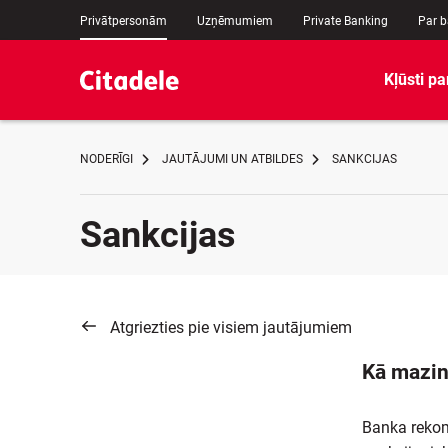
Privātpersonām
Uzņēmumiem
Private Banking
Par 
Kļūsti pa
NODERĪGI
JAUTĀJUMI UN ATBILDES
SANKCIJAS
Sankcijas
Atgriezties pie visiem jautājumiem
Kā mazin
Banka rekome