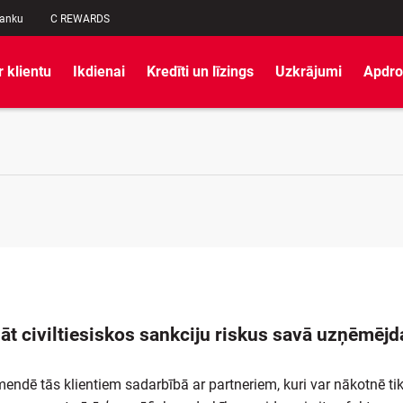
banku
C REWARDS
r klientu
Ikdienai
Kredīti un līzings
Uzkrājumi
Apdro
āt civiltiesiskos sankciju riskus savā uzņēmējd
ndē tās klientiem sadarbībā ar partneriem, kuri var nākotnē tik