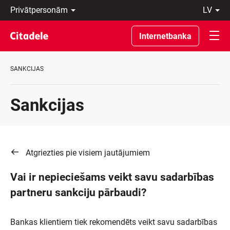
Privātpersonām
lv
Uzņēmumiem
Latviski
Private
По-
Internetbanka
Banking
русски
Par
In
banku
English
SANKCIJAS
C
REWARDS
Sankcijas
Atgriezties pie visiem jautājumiem
Vai ir nepieciešams veikt savu sadarbības
partneru sankciju pārbaudi?
Bankas klientiem tiek rekomendēts veikt savu sadarbības