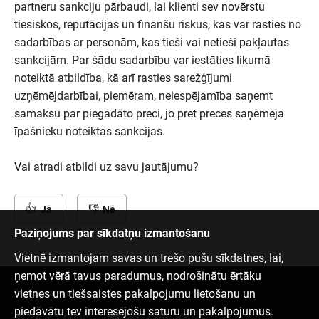
partneru sankciju pārbaudi, lai klienti sev novērstu
tiesiskos, reputācijas un finanšu riskus, kas var rasties no
sadarbības ar personām, kas tieši vai netieši pakļautas
sankcijām. Par šādu sadarbību var iestāties likumā
noteiktā atbildība, kā arī rasties sarežģījumi
uzņēmējdarbībai, piemēram, neiespējamība saņemt
samaksu par piegādāto preci, jo pret preces saņēmēja
īpašnieku noteiktas sankcijas.
Vai atradi atbildi uz savu jautājumu?
Jā
Nē
Paziņojums par sīkdatņu izmantošanu
Vietnē izmantojam savas un trešo pušu sīkdatnes, lai,
ņemot vērā tavus paradumus, nodrošinātu ērtāku
vietnes un tiešsaistes pakalpojumu lietošanu un
Sazinies ar mums
piedāvātu tev interesējošu saturu un pakalpojumus.