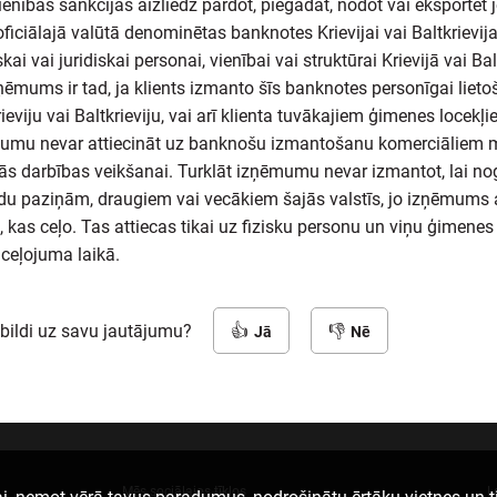
enības sankcijas aizliedz pārdot, piegādāt, nodot vai eksportēt 
oficiālajā valūtā denominētas banknotes Krievijai vai Baltkrievija
skai vai juridiskai personai, vienībai vai struktūrai Krievijā vai Bal
ņēmums ir tad, ja klients izmanto šīs banknotes personīgai lieto
rieviju vai Baltkrieviju, vai arī klienta tuvākajiem ģimenes locekļi
umu nevar attiecināt uz banknošu izmantošanu komerciāliem 
ās darbības veikšanai. Turklāt izņēmumu nevar izmantot, lai n
du paziņām, draugiem vai vecākiem šajās valstīs, jo izņēmums 
m, kas ceļo. Tas attiecas tikai uz fizisku personu un viņu ģimenes
ceļojuma laikā.
tbildi uz savu jautājumu?
Jā
Nē
Mēs sociālajos tīklos
L