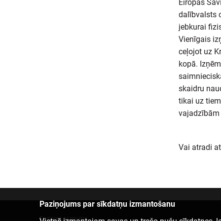
Eiropas Savi
dalībvalsts 
jebkurai fizi
Vienīgais iz
ceļojot uz K
kopā. Izņēm
saimniecisk
skaidru nau
tikai uz tie
vajadzībām 
Vai atradi a
Paziņojums par sīkdatņu izmantošanu
Sazinies ar mums