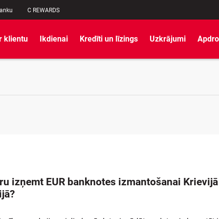
banku
C REWARDS
r klientu
Ikdienai
Kredīti un līzings
Uzkrājumi
Apdro
aru izņemt EUR banknotes izmantošanai Krievijā
ijā?