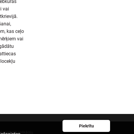
jebkuras
i vai
tkrievijā.
šanai,
em, kas ceļo
mērķiem vai
ogādātu
attiecas
 locekļu
Piekrītu
ejupielādēt aplikāciju