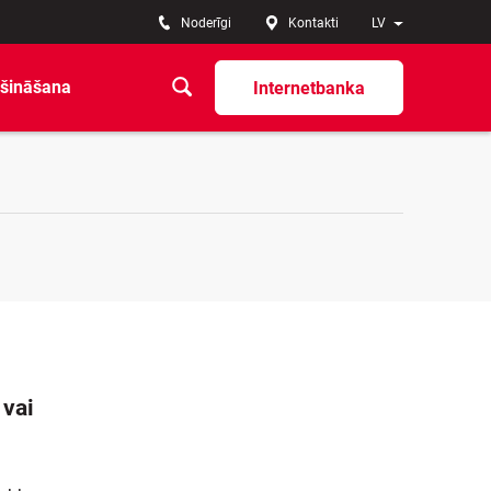
Noderīgi
Kontakti
LV
šināšana
Internetbanka
 vai