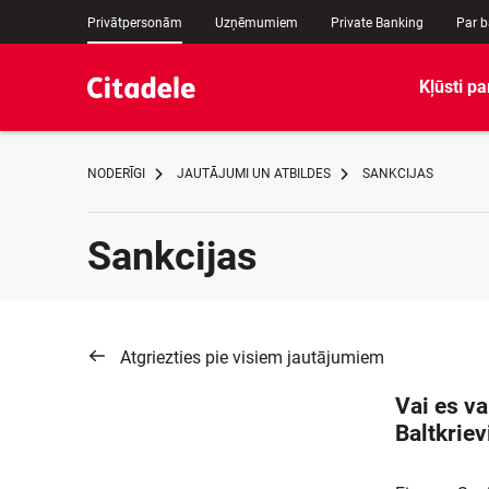
Privātpersonām
Uzņēmumiem
Private Banking
Par 
Kļūsti pa
NODERĪGI
JAUTĀJUMI UN ATBILDES
SANKCIJAS
Sankcijas
Atgriezties pie visiem jautājumiem
Vai es v
Baltkriev