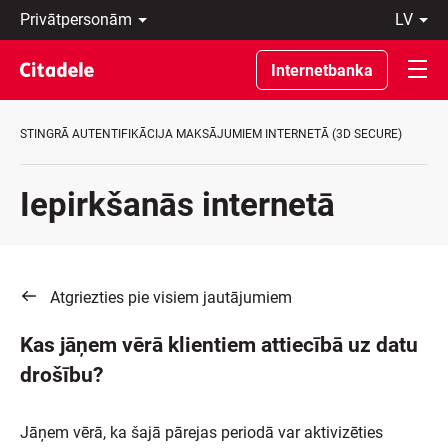
Privātpersonām
lv
Uzņēmumiem
Latviski
Private
По-
Internetbanka
Banking
русски
Par
In
banku
English
STINGRĀ AUTENTIFIKĀCIJA MAKSĀJUMIEM INTERNETĀ (3D SECURE)
C
REWARDS
Iepirkšanās internetā
Atgriezties pie visiem jautājumiem
Kas jāņem vērā klientiem attiecībā uz datu
drošību?
Jāņem vērā, ka šajā pārejas periodā var aktivizēties