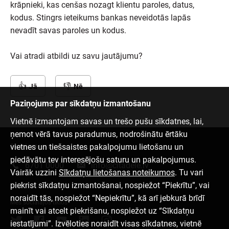
krāpnieki, kas cenšas nozagt klientu paroles, datus,
kodus. Stingrs ieteikums bankas neveidotās lapās
nevadīt savas paroles un kodus.
Vai atradi atbildi uz savu jautājumu?
Jā
Nē
Paziņojums par sīkdatņu izmantošanu
Vietnē izmantojam savas un trešo pušu sīkdatnes, lai,
ņemot vērā tavus paradumus, nodrošinātu ērtāku
vietnes un tiešsaistes pakalpojumu lietošanu un
Sazinies ar mums
piedāvātu tev interesējošu saturu un pakalpojumus.
6701 0000
info@citadele.lv
Vairāk uzzini
Sīkdatņu lietošanas noteikumos
. Tu vari
piekrist sīkdatņu izmantošanai, nospiežot “Piekrītu”, vai
noraidīt tās, nospiežot “Nepiekrītu”, kā arī jebkurā brīdī
Mēs sociālajos tīklos
mainīt vai atcelt piekrišanu, nospiežot uz “Sīkdatņu
iestatījumi”. Izvēloties noraidīt visas sīkdatnes, vietnē