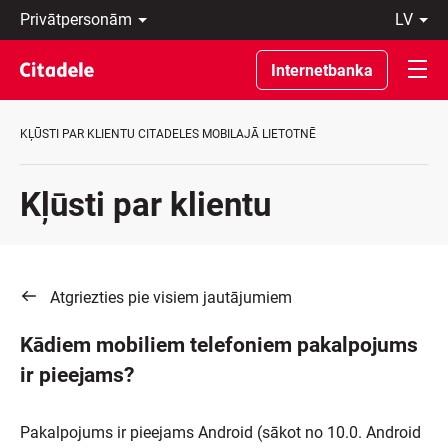
Privātpersonām
lv
Uzņēmumiem
Latviski
Private
По-
Internetbanka
Banking
русски
Par
In
banku
English
KĻŪSTI PAR KLIENTU CITADELES MOBILAJĀ LIETOTNĒ
C
REWARDS
Kļūsti par klientu
Atgriezties pie visiem jautājumiem
Kādiem mobiliem telefoniem pakalpojums
ir pieejams?
Pakalpojums ir pieejams Android (sākot no 10.0. Android