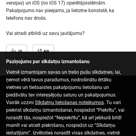
versijas) un iOS (no iOS 17) operētājsistēmām.
Pakalpojums nav pieejams, ja lietotne konstatē, ka
telefons nav drošs.
Vai atradi atbildi uz savu jautājumu?
Jā
Nē
Paziņojums par sīkdatņu izmantošanu
Vietnē izmantojam savas un trešo pušu sīkdatnes, lai,
ņemot vērā tavus paradumus, nodrošinātu ērtāku
vietnes un tiešsaistes pakalpojumu lietošanu un
Sazinies ar mums
piedāvātu tev interesējošu saturu un pakalpojumus.
6701 0000
info@citadele.lv
Vairāk uzzini
Sīkdatņu lietošanas noteikumos
. Tu vari
piekrist sīkdatņu izmantošanai, nospiežot “Piekrītu”, vai
noraidīt tās, nospiežot “Nepiekrītu”, kā arī jebkurā brīdī
Mēs sociālajos tīklos
mainīt vai atcelt piekrišanu, nospiežot uz “Sīkdatņu
iestatījumi”. Izvēloties noraidīt visas sīkdatnes, vietnē