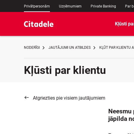
Privātpersonām
Uzņēmumiem
Private Banking
Par 
Kļūsti pa
NODERĪGI
JAUTĀJUMI UN ATBILDES
KĻŪT PAR KLIENTU 
Kļūsti par klientu
Atgriezties pie visiem jautājumiem
Neesmu p
jāpilda n