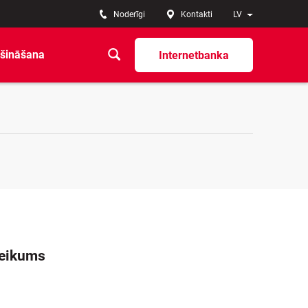
Noderīgi
Kontakti
LV
šināšana
Internetbanka
teikums