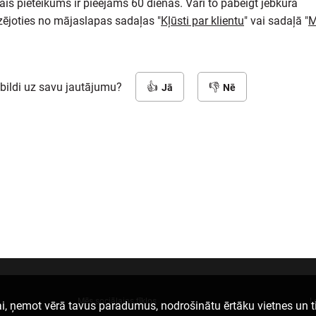
is pieteikums ir pieejams 60 dienas. Vari to pabeigt jebkurā
izējoties no mājaslapas sadaļas "
Kļūsti par klientu
" vai sadaļā "
M
tbildi uz savu jautājumu?
Jā
Nē
Mēs sociālajos tīklos
L
i, ņemot vērā tavus paradumus, nodrošinātu ērtāku vietnes un t