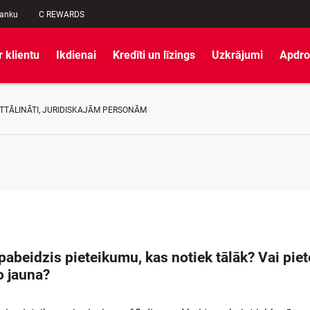
banku
C REWARDS
r klientu
Ikdienai
Kredīti un līzings
Uzkrājumi
Apdro
ATTĀLINĀTI, JURIDISKAJĀM PERSONĀM
abeidzis pieteikumu, kas notiek tālāk? Vai pie
o jauna?