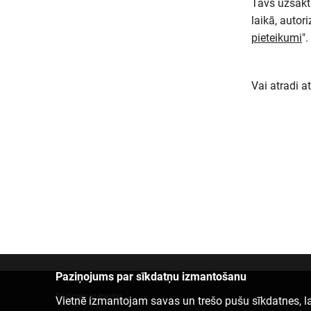
Tavs uzsākta
laikā, autor
pieteikumi
".
Vai atradi a
Paziņojums par sīkdatņu izmantošanu
Sazinies ar mums
Vietnē izmantojam savas un trešo pušu sīkdatnes, la