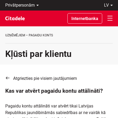
Privātpersonām
lv
Uzņēmumiem
Latviski
Private
По-
Internetbanka
Banking
русски
Par
In
banku
English
UZŅĒMĒJIEM – PAGAIDU KONTS
C
REWARDS
Kļūsti par klientu
Atgriezties pie visiem jautājumiem
Kas var atvērt pagaidu kontu attālināti?
Pagaidu kontu attālināti var atvērt tikai Latvijas
Republikas jaundibināmās sabiedrības ar ne vairāk kā