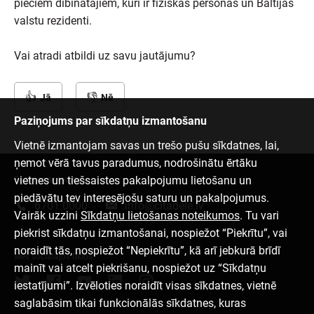
pieciem dibinātājiem, kuri ir fiziskas personas un Baltijas
valstu rezidenti.
Vai atradi atbildi uz savu jautājumu?
Jā
Nē
Paziņojums par sīkdatņu izmantošanu
Vietnē izmantojam savas un trešo pušu sīkdatnes, lai,
ņemot vērā tavus paradumus, nodrošinātu ērtāku
vietnes un tiešsaistes pakalpojumu lietošanu un
Sazinies ar mums
piedāvātu tev interesējošu saturu un pakalpojumus.
6701 0000
info@citadele.lv
Vairāk uzzini
Sīkdatņu lietošanas noteikumos
. Tu vari
piekrist sīkdatņu izmantošanai, nospiežot “Piekrītu”, vai
noraidīt tās, nospiežot “Nepiekrītu”, kā arī jebkurā brīdī
Mēs sociālajos tīklos
mainīt vai atcelt piekrišanu, nospiežot uz “Sīkdatņu
iestatījumi”. Izvēloties noraidīt visas sīkdatnes, vietnē
saglabāsim tikai funkcionālās sīkdatnes, kuras