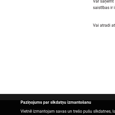
Var saņemt a
saistības ir 
Vai atradi a
Paziņojums par sīkdatņu izmantošanu
Sazinies ar mums
Vietnē izmantojam savas un trešo pušu sīkdatnes, la