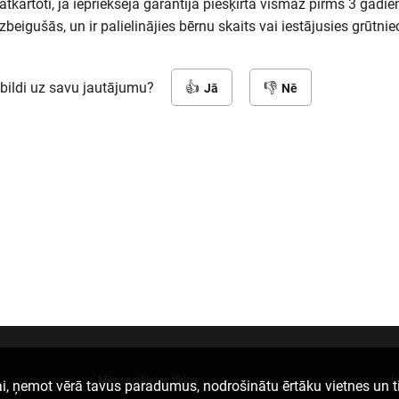
tkārtoti, ja iepriekšējā garantija piešķirta vismaz pirms 3 gadie
izbeigušās, un ir palielinājies bērnu skaits vai iestājusies grūtnie
tbildi uz savu jautājumu?
Jā
Nē
Mēs sociālajos tīklos
L
i, ņemot vērā tavus paradumus, nodrošinātu ērtāku vietnes un t