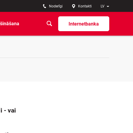
Noderīgi
Kontakti
LV
šināšana
Internetbanka
 - vai