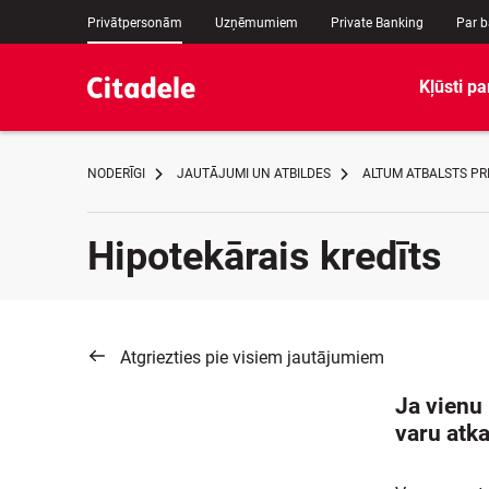
Privātpersonām
Uzņēmumiem
Private Banking
Par 
Kļūsti pa
NODERĪGI
JAUTĀJUMI UN ATBILDES
ALTUM ATBALSTS P
Hipotekārais kredīts
Atgriezties pie visiem jautājumiem
Ja vienu 
varu at