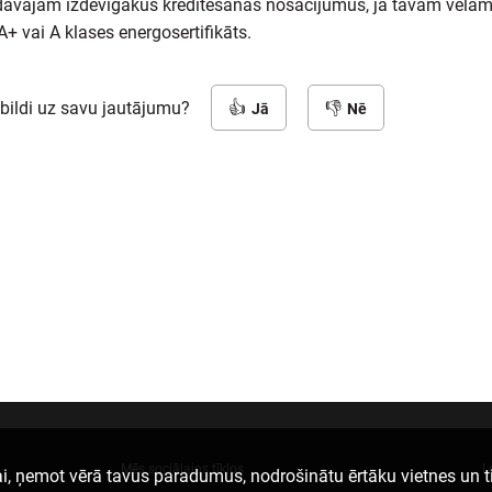
dāvājam izdevīgākus kreditēšanas nosacījumus, ja tavam vēla
A+ vai A klases energosertifikāts.
tbildi uz savu jautājumu?
Jā
Nē
Mēs sociālajos tīklos
L
i, ņemot vērā tavus paradumus, nodrošinātu ērtāku vietnes un t