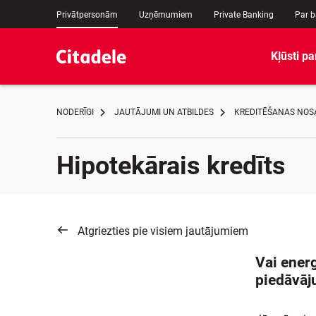
Privātpersonām
Uzņēmumiem
Private Banking
Par 
Kļūsti pa
NODERĪGI
JAUTĀJUMI UN ATBILDES
KREDITĒŠANAS NOS
Hipotekārais kredīts
Atgriezties pie visiem jautājumiem
Vai ener
piedāvā