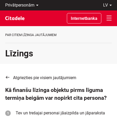
Privātpersonām
lv
Uzņēmumiem
Latviski
Private
По-
Internetbanka
Banking
русски
Par
In
banku
English
PAR CITIEM LĪZINGA JAUTĀJUMIEM
C
REWARDS
Līzings
Atgriezties pie visiem jautājumiem
Kā finanšu līzinga objektu pirms līguma
termiņa beigām var nopirkt cita persona?
Tev un trešajai personai jāaizpilda un jāparaksta