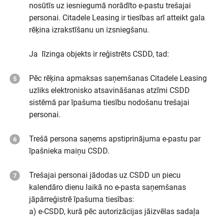
nosūtīs uz iesniegumā norādīto e-pastu trešajai
personai. Citadele Leasing ir tiesības arī atteikt gala
rēķina izrakstīšanu un izsniegšanu.
Ja līzinga objekts ir reģistrēts CSDD, tad:
Pēc rēķina apmaksas saņemšanas Citadele Leasing
uzliks elektronisko atsavināšanas atzīmi CSDD
sistēmā par īpašuma tiesību nodošanu trešajai
personai.
Trešā persona saņems apstiprinājuma e-pastu par
īpašnieka maiņu CSDD.
Trešajai personai jādodas uz CSDD un piecu
kalendāro dienu laikā no e-pasta saņemšanas
jāpārreģistrē īpašuma tiesības:
a) e-CSDD, kurā pēc autorizācijas jāizvēlas sadaļa