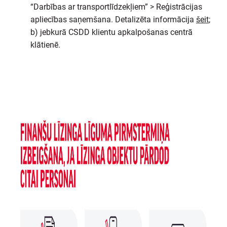
“Darbības ar transportlīdzekļiem” > Reģistrācijas
apliecības saņemšana. Detalizēta informācija
šeit
;
b) jebkurā CSDD klientu apkalpošanas centrā
klātienē.