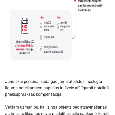
Juridiskai personai šādā gadījumā atbilstoši noslēgtā
līguma noteikumiem papildus ir jāveic arī līgumā noteiktā
priekšapmaksas kompensācija.
Vēršam uzmanību, ka līzinga objekts pēc atsavināšanas
atzīmes uzlikšanas nevar piedalīties ceļu satiksmē, kamēr