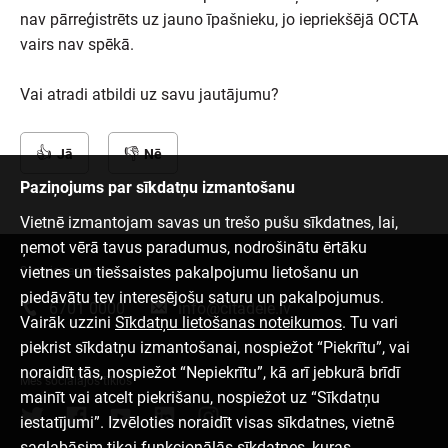
nav pārreģistrēts uz jauno īpašnieku, jo iepriekšējā OCTA
vairs nav spēkā.
Vai atradi atbildi uz savu jautājumu?
Jā
Nē
Paziņojums par sīkdatņu izmantošanu
Vietnē izmantojam savas un trešo pušu sīkdatnes, lai,
ņemot vērā tavus paradumus, nodrošinātu ērtāku
vietnes un tiešsaistes pakalpojumu lietošanu un
Sazinies ar mums
piedāvātu tev interesējošu saturu un pakalpojumus.
6701 0000
info@citadele.lv
Vairāk uzzini
Sīkdatņu lietošanas noteikumos
. Tu vari
piekrist sīkdatņu izmantošanai, nospiežot “Piekrītu”, vai
noraidīt tās, nospiežot “Nepiekrītu”, kā arī jebkurā brīdī
Mēs sociālajos tīklos
mainīt vai atcelt piekrišanu, nospiežot uz “Sīkdatņu
iestatījumi”. Izvēloties noraidīt visas sīkdatnes, vietnē
saglabāsim tikai funkcionālās sīkdatnes, kuras