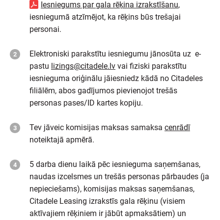
Iesniegums par gala rēķina izrakstīšanu
,
iesniegumā atzīmējot, ka rēķins būs trešajai
personai.
Elektroniski parakstītu iesniegumu jānosūta uz e-
pastu
lizings@citadele.lv
vai fiziski parakstītu
iesnieguma oriģinālu jāiesniedz kādā no Citadeles
filiālēm, abos gadījumos pievienojot trešās
personas pases/ID kartes kopiju.
Tev jāveic komisijas maksas samaksa
cenrādī
noteiktajā apmērā.
5 darba dienu laikā pēc iesnieguma saņemšanas,
naudas izcelsmes un trešās personas pārbaudes (ja
nepieciešams), komisijas maksas saņemšanas,
Citadele Leasing izrakstīs gala rēķinu (visiem
aktīvajiem rēķiniem ir jābūt apmaksātiem) un