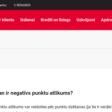
banku
C REWARDS
r klientu
Ikdienai
Kredīti un līzings
Uzkrājumi
Apdro
n ir negatīvs punktu atlikums?
ktu atlikums var veidoties pēc punktu dzēšanas (ja tie ir vecāki