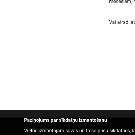
mēnešiem) v
Vai atradi a
Paziņojums par sīkdatņu izmantošanu
Sazinies ar mums
Vietnē izmantojam savas un trešo pušu sīkdatnes, la