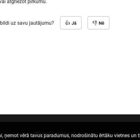
ai atgriežot pirkumu.
tbildi uz savu jautājumu?
Jā
Nē
Mēs sociālajos tīklos
L
i, ņemot vērā tavus paradumus, nodrošinātu ērtāku vietnes un t