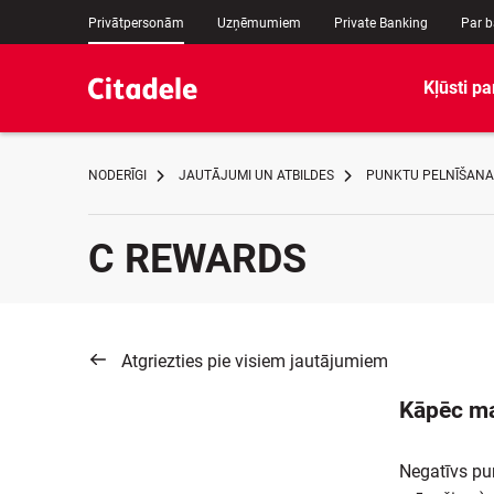
Privātpersonām
Uzņēmumiem
Private Banking
Par 
Kļūsti pa
NODERĪGI
JAUTĀJUMI UN ATBILDES
PUNKTU PELNĪŠANA
C REWARDS
Atgriezties pie visiem jautājumiem
Kāpēc ma
Negatīvs pun