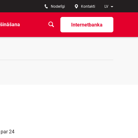
Noderīgi
Kontakti
LV
šināšana
Internetbanka
 par 24