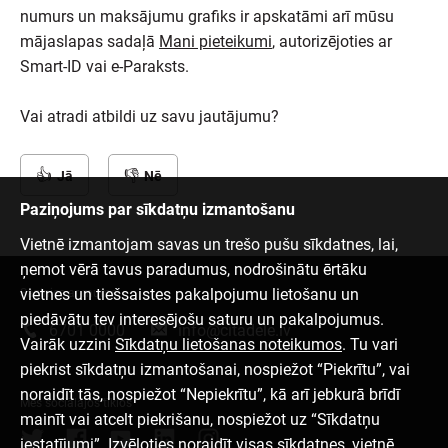
numurs un maksājumu grafiks ir apskatāmi arī mūsu
mājaslapas sadaļā
Mani pieteikumi
, autorizējoties ar
Smart-ID vai e-Paraksts.
Vai atradi atbildi uz savu jautājumu?
Jā
Nē
Paziņojums par sīkdatņu izmantošanu
Vietnē izmantojam savas un trešo pušu sīkdatnes, lai,
ņemot vērā tavus paradumus, nodrošinātu ērtāku
vietnes un tiešsaistes pakalpojumu lietošanu un
Sazinies ar mums
piedāvātu tev interesējošu saturu un pakalpojumus.
6701 0000
info@citadele.lv
Vairāk uzzini
Sīkdatņu lietošanas noteikumos
. Tu vari
piekrist sīkdatņu izmantošanai, nospiežot “Piekrītu”, vai
noraidīt tās, nospiežot “Nepiekrītu”, kā arī jebkurā brīdī
Mēs sociālajos tīklos
mainīt vai atcelt piekrišanu, nospiežot uz “Sīkdatņu
iestatījumi”. Izvēloties noraidīt visas sīkdatnes, vietnē