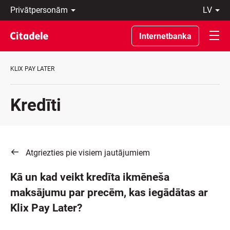
Privātpersonām
lv
Uzņēmumiem
Latviski
Private
По-
Internetbanka
Banking
русски
Par
In
banku
English
KLIX PAY LATER
C
REWARDS
Kredīti
Atgriezties pie visiem jautājumiem
Kā un kad veikt kredīta ikmēneša
maksājumu par precēm, kas iegādātas ar
Klix Pay Later?