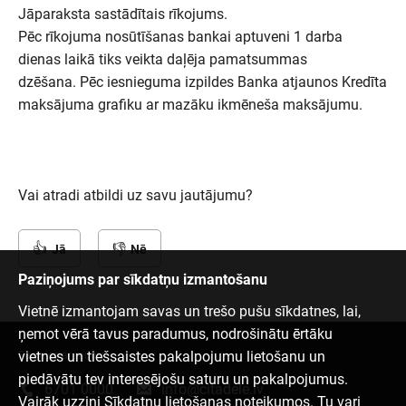
Jāparaksta sastādītais rīkojums.
Pēc rīkojuma nosūtīšanas bankai aptuveni 1 darba
dienas laikā tiks veikta daļēja pamatsummas
dzēšana. Pēc iesnieguma izpildes Banka atjaunos Kredīta
maksājuma grafiku ar mazāku ikmēneša maksājumu.
Vai atradi atbildi uz savu jautājumu?
Jā
Nē
Paziņojums par sīkdatņu izmantošanu
Vietnē izmantojam savas un trešo pušu sīkdatnes, lai,
ņemot vērā tavus paradumus, nodrošinātu ērtāku
vietnes un tiešsaistes pakalpojumu lietošanu un
Sazinies ar mums
piedāvātu tev interesējošu saturu un pakalpojumus.
6701 0000
info@citadele.lv
Vairāk uzzini
Sīkdatņu lietošanas noteikumos
. Tu vari