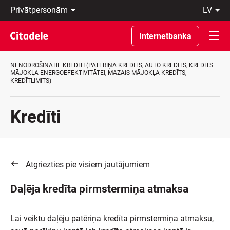
Privātpersonām
lv
Uzņēmumiem
Latviski
Private
По-
Internetbanka
Banking
русски
Par
In
banku
English
NENODROŠINĀTIE KREDĪTI (PATĒRIŅA KREDĪTS, AUTO KREDĪTS, KREDĪTS
C
MĀJOKĻA ENERGOEFEKTIVITĀTEI, MAZAIS MĀJOKĻA KREDĪTS,
KREDĪTLIMITS)
REWARDS
Kredīti
Atgriezties pie visiem jautājumiem
Daļēja kredīta pirmstermiņa atmaksa
Lai veiktu daļēju patēriņa kredīta pirmstermiņa atmaksu,