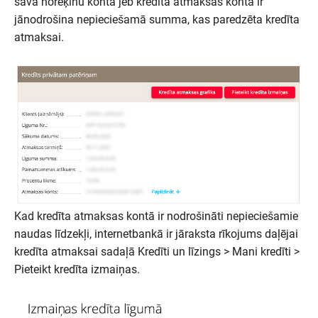
savā norēķinu kontā jeb kredīta atmaksas kontā ir
jānodrošina nepieciešamā summa, kas paredzēta kredīta
atmaksai.
Kad kredīta atmaksas kontā ir nodrošināti nepieciešamie
naudas līdzekļi, internetbankā ir jāraksta rīkojums daļējai
kredīta atmaksai sadaļā Kredīti un līzings > Mani kredīti >
Pieteikt kredīta izmaiņas.