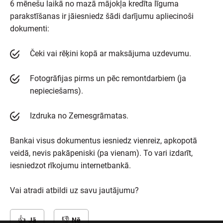
6 mēnešu laikā no mazā mājokļa kredīta līguma
parakstīšanas ir jāiesniedz šādi darījumu apliecinoši
dokumenti:
Čeki vai rēķini kopā ar maksājuma uzdevumu.
Fotogrāfijas pirms un pēc remontdarbiem (ja
nepieciešams).
Izdruka no Zemesgrāmatas.
Bankai visus dokumentus iesniedz vienreiz, apkopotā
veidā, nevis pakāpeniski (pa vienam). To vari izdarīt,
iesniedzot rīkojumu internetbankā.
Vai atradi atbildi uz savu jautājumu?
Jā
Nē