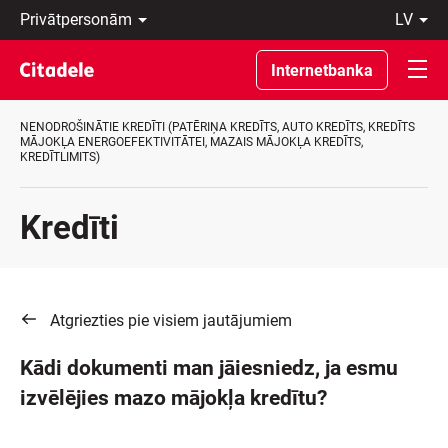
Privātpersonām
lv
Uzņēmumiem
Latviski
Private
По-
Internetbanka
Banking
русски
Par
In
banku
English
NENODROŠINĀTIE KREDĪTI (PATĒRIŅA KREDĪTS, AUTO KREDĪTS, KREDĪTS
C
MĀJOKĻA ENERGOEFEKTIVITĀTEI, MAZAIS MĀJOKĻA KREDĪTS,
KREDĪTLIMITS)
REWARDS
Kredīti
Atgriezties pie visiem jautājumiem
Kādi dokumenti man jāiesniedz, ja esmu
izvēlējies mazo mājokļa kredītu?