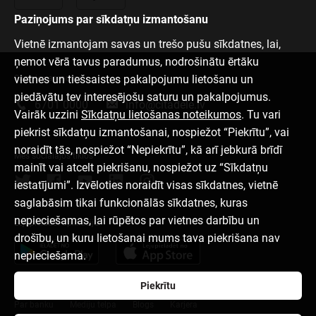
Paziņojums par sīkdatņu izmantošanu
Vietnē izmantojam savas un trešo pušu sīkdatnes, lai,
ņemot vērā tavus paradumus, nodrošinātu ērtāku
vietnes un tiešsaistes pakalpojumu lietošanu un
Sazinies ar mums
piedāvātu tev interesējošu saturu un pakalpojumus.
6701 0000
info@citadele.lv
Vairāk uzzini
Sīkdatņu lietošanas noteikumos
. Tu vari
piekrist sīkdatņu izmantošanai, nospiežot “Piekrītu”, vai
noraidīt tās, nospiežot “Nepiekrītu”, kā arī jebkurā brīdī
Mēs sociālajos tīklos
mainīt vai atcelt piekrišanu, nospiežot uz “Sīkdatņu
iestatījumi”. Izvēloties noraidīt visas sīkdatnes, vietnē
saglabāsim tikai funkcionālās sīkdatnes, kuras
nepieciešamas, lai rūpētos par vietnes darbību un
Lejupielādēt aplikāciju
drošību, un kuru lietošanai mums tava piekrišana nav
nepieciešama.
Piekrītu
Par banku
Mediju telpa
Blogs
Karjera