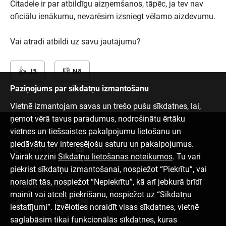
Citadele ir par atbildīgu aizņemšanos, tāpēc, ja tev nav
oficiālu ienākumu, nevarēsim izsniegt vēlamo aizdevumu.
Vai atradi atbildi uz savu jautājumu?
Jā
Nē
Paziņojums par sīkdatņu izmantošanu
Vietnē izmantojam savas un trešo pušu sīkdatnes, lai,
ņemot vērā tavus paradumus, nodrošinātu ērtāku
vietnes un tiešsaistes pakalpojumu lietošanu un
Sazinies ar mums
piedāvātu tev interesējošu saturu un pakalpojumus.
6701 0000
info@citadele.lv
Vairāk uzzini
Sīkdatņu lietošanas noteikumos
. Tu vari
piekrist sīkdatņu izmantošanai, nospiežot “Piekrītu”, vai
noraidīt tās, nospiežot “Nepiekrītu”, kā arī jebkurā brīdī
Mēs sociālajos tīklos
mainīt vai atcelt piekrišanu, nospiežot uz “Sīkdatņu
iestatījumi”. Izvēloties noraidīt visas sīkdatnes, vietnē
saglabāsim tikai funkcionālās sīkdatnes, kuras