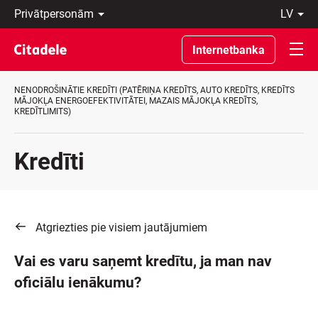
Privātpersonām
lv
Uzņēmumiem
Latviski
Private
По-
Internetbanka
Banking
русски
Par
In
banku
English
NENODROŠINĀTIE KREDĪTI (PATĒRIŅA KREDĪTS, AUTO KREDĪTS, KREDĪTS
C
MĀJOKĻA ENERGOEFEKTIVITĀTEI, MAZAIS MĀJOKĻA KREDĪTS,
KREDĪTLIMITS)
REWARDS
Kredīti
Atgriezties pie visiem jautājumiem
Vai es varu saņemt kredītu, ja man nav
oficiālu ienākumu?