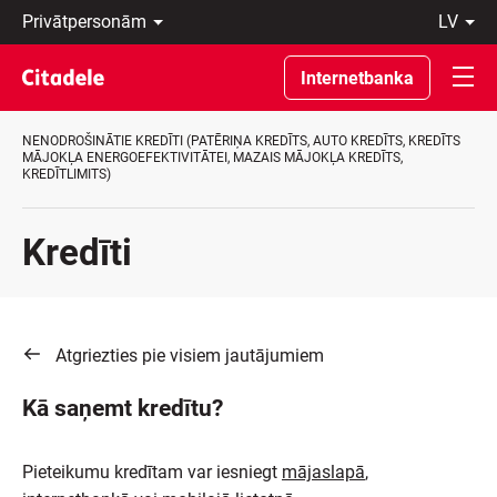
Privātpersonām
lv
Uzņēmumiem
Latviski
Private
По-
Internetbanka
Banking
русски
Par
In
banku
English
NENODROŠINĀTIE KREDĪTI (PATĒRIŅA KREDĪTS, AUTO KREDĪTS, KREDĪTS
C
MĀJOKĻA ENERGOEFEKTIVITĀTEI, MAZAIS MĀJOKĻA KREDĪTS,
KREDĪTLIMITS)
REWARDS
Kredīti
Atgriezties pie visiem jautājumiem
Kā saņemt kredītu?
Pieteikumu kredītam var iesniegt
mājaslapā
,