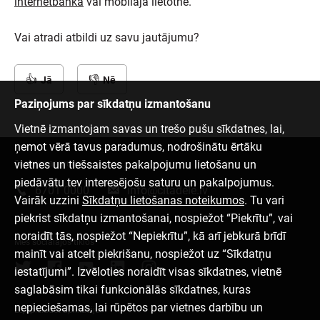
internetbankā
vai mobilajā lietotnē.
Vai atradi atbildi uz savu jautājumu?
Jā
Nē
Paziņojums par sīkdatņu izmantošanu
Vietnē izmantojam savas un trešo pušu sīkdatnes, lai,
ņemot vērā tavus paradumus, nodrošinātu ērtāku
vietnes un tiešsaistes pakalpojumu lietošanu un
Sazinies ar mums
piedāvātu tev interesējošu saturu un pakalpojumus.
6701 0000
info@citadele.lv
Vairāk uzzini
Sīkdatņu lietošanas noteikumos
. Tu vari
piekrist sīkdatņu izmantošanai, nospiežot “Piekrītu”, vai
noraidīt tās, nospiežot “Nepiekrītu”, kā arī jebkurā brīdī
Mēs sociālajos tīklos
mainīt vai atcelt piekrišanu, nospiežot uz “Sīkdatņu
iestatījumi”. Izvēloties noraidīt visas sīkdatnes, vietnē
saglabāsim tikai funkcionālās sīkdatnes, kuras
nepieciešamas, lai rūpētos par vietnes darbību un
Lejupielādēt aplikāciju