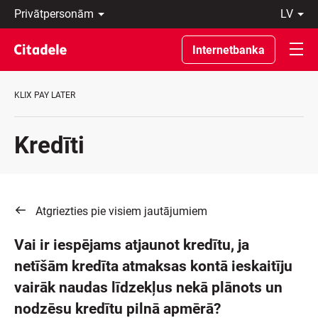
Privātpersonām
lv
Uzņēmumiem
Latviski
Private
По-
Internetbanka
Banking
русски
Par
In
banku
English
KLIX PAY LATER
C
REWARDS
Kredīti
Atgriezties pie visiem jautājumiem
Vai ir iespējams atjaunot kredītu, ja
netīšām kredīta atmaksas kontā ieskaitīju
vairāk naudas līdzekļus nekā plānots un
nodzēsu kredītu pilnā apmērā?