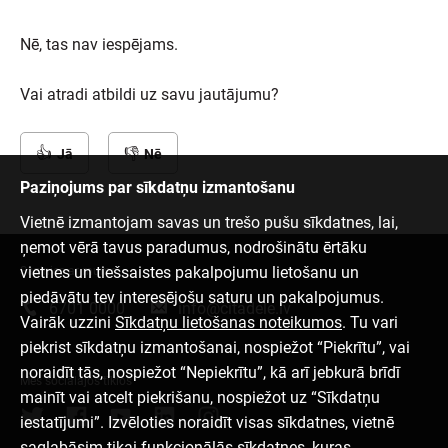
Nē, tas nav iespējams.
Vai atradi atbildi uz savu jautājumu?
Jā
Nē
Paziņojums par sīkdatņu izmantošanu
Vietnē izmantojam savas un trešo pušu sīkdatnes, lai,
ņemot vērā tavus paradumus, nodrošinātu ērtāku
vietnes un tiešsaistes pakalpojumu lietošanu un
Sazinies ar mums
piedāvātu tev interesējošu saturu un pakalpojumus.
6701 0000
info@citadele.lv
Vairāk uzzini
Sīkdatņu lietošanas noteikumos
. Tu vari
piekrist sīkdatņu izmantošanai, nospiežot “Piekrītu”, vai
noraidīt tās, nospiežot “Nepiekrītu”, kā arī jebkurā brīdī
Mēs sociālajos tīklos
mainīt vai atcelt piekrišanu, nospiežot uz “Sīkdatņu
iestatījumi”. Izvēloties noraidīt visas sīkdatnes, vietnē
saglabāsim tikai funkcionālās sīkdatnes, kuras