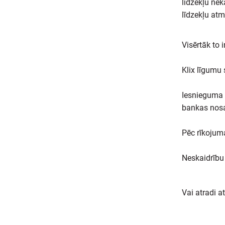
līdzekļu nek
līdzekļu atm
Visērtāk to
Klix līgumu
Iesnieguma 
bankas nosa
Pēc rīkojum
Neskaidrību
Vai atradi a