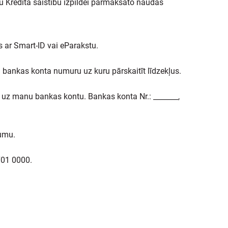
umu Kredīta saistību izpildei pārmaksāto naudas
es ar Smart-ID vai eParakstu.
 bankas konta numuru uz kuru pārskaitīt līdzekļus.
 uz manu bankas kontu. Bankas konta Nr.: _______,
mumu.
701 0000.