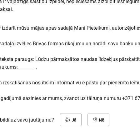
ā ir vajadzīgs saistību izpildei, nepieciešams aizpildīt iesnieg
aksai.
 ir izdarīt mūsu mājaslapas sadaļā
Mani Pieteikumi
, autorizējoti
 sadaļā izvēlies Brīvas formas rīkojumu un norādi savu banku un
teksta paraugs: Lūdzu pārmaksātos naudas līdzekļus pārskaitīt
ukums: _______ .
a izskatīšanas nosūtīsim informatīvu e-pastu par pieņemto lē
 gadījumā sazinies ar mums, zvanot uz tālruņa numuru +371 6
tbildi uz savu jautājumu?
Jā
Nē