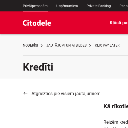
Privātpersonām
Uzņēmumiem
Private Banking
Par 
Kļūsti pa
NODERĪGI
JAUTĀJUMI UN ATBILDES
KLIX PAY LATER
Kredīti
Atgriezties pie visiem jautājumiem
Kā rīkoti
Reizēm kred