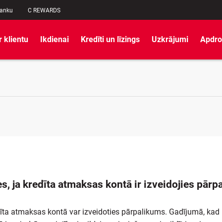
banku
C REWARDS
r klientu
Ikdienai
Kredīti un līzings
Uzkrājumi
Apdro
es, ja kredīta atmaksas kontā ir izveidojies pār
īta atmaksas kontā var izveidoties pārpalikums. Gadījumā, kad k