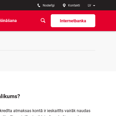
Noderīgi
Kontakti
LV
šināšana
Internetbanka
palikums?
redīta atmaksas kontā ir ieskaitīts vairāk naudas