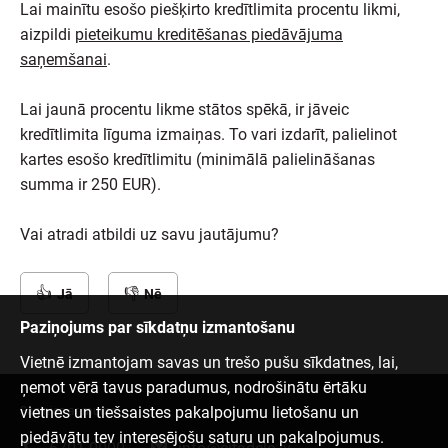
Lai mainītu esošo piešķirto kredītlimita procentu likmi,
aizpildi
pieteikumu kreditēšanas piedāvājuma
saņemšanai
.
Lai jaunā procentu likme stātos spēkā, ir jāveic
kredītlimita līguma izmaiņas. To vari izdarīt, palielinot
kartes esošo kredītlimitu (minimālā palielināšanas
summa ir 250 EUR).
Vai atradi atbildi uz savu jautājumu?
Jā
Nē
Paziņojums par sīkdatņu izmantošanu
Vietnē izmantojam savas un trešo pušu sīkdatnes, lai,
ņemot vērā tavus paradumus, nodrošinātu ērtāku
vietnes un tiešsaistes pakalpojumu lietošanu un
Sazinies ar mums
piedāvātu tev interesējošu saturu un pakalpojumus.