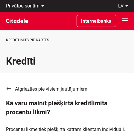
Privātpersonām
lv
Uzņēmumiem
Latviski
Private
По-
Internetbanka
Banking
русски
Par
In
banku
English
KREDĪTLIMITS PIE KARTES
C
REWARDS
Kredīti
Atgriezties pie visiem jautājumiem
Kā varu mainīt piešķirtā kredītlimita
procentu likmi?
Procentu likme tiek piešķirta katram klientam individuāli.