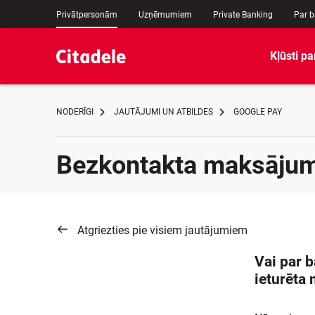
Privātpersonām
Uzņēmumiem
Private Banking
Par 
Kļūsti pa
NODERĪGI
JAUTĀJUMI UN ATBILDES
GOOGLE PAY
Bezkontakta maksājum
Atgriezties pie visiem jautājumiem
Vai par b
ieturēta