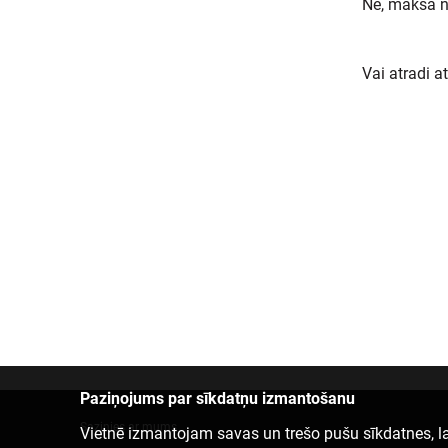
Nē, maksa ne
Vai atradi a
Paziņojums par sīkdatņu izmantošanu
Sazinies ar mums
Vietnē izmantojam savas un trešo pušu sīkdatnes, la