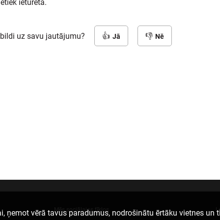
tiek ieturēta.
tbildi uz savu jautājumu?
Jā
Nē
Mēs sociālajos tīklos
L
i, ņemot vērā tavus paradumus, nodrošinātu ērtāku vietnes un t