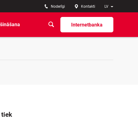
Noderīgi
Kontakti
LV
šināšana
Internetbanka
 tiek