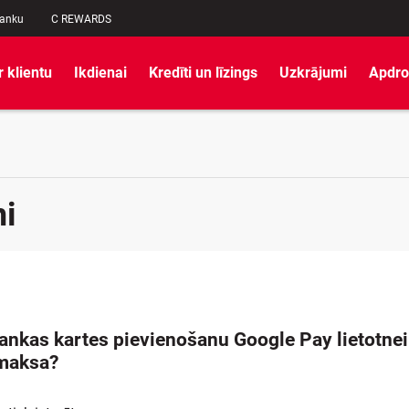
banku
C REWARDS
r klientu
Ikdienai
Kredīti un līzings
Uzkrājumi
Apdro
i
ankas kartes pievienošanu Google Pay lietotnei
 maksa?