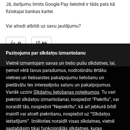
Jā, darījumu limits Google Pay lietotnē ir tāds pats kā
fiziskajai bankas kartei.
Vai atradi atbildi uz savu jautājumu?
Jā
Nē
Paziņojums par sīkdatņu izmantošanu
Vietnē izmantojam savas un trešo pušu sīkdatnes, lai,
ņemot vērā tavus paradumus, nodrošinātu ērtāku
vietnes un tiešsaistes pakalpojumu lietošanu un
Sazinies ar mums
piedāvātu tev interesējošu saturu un pakalpojumus.
6701 0000
info@citadele.lv
Vairāk uzzini
Sīkdatņu lietošanas noteikumos
. Tu vari
piekrist sīkdatņu izmantošanai, nospiežot “Piekrītu”, vai
noraidīt tās, nospiežot “Nepiekrītu”, kā arī jebkurā brīdī
Mēs sociālajos tīklos
mainīt vai atcelt piekrišanu, nospiežot uz “Sīkdatņu
iestatījumi”. Izvēloties noraidīt visas sīkdatnes, vietnē
saglabāsim tikai funkcionālās sīkdatnes, kuras