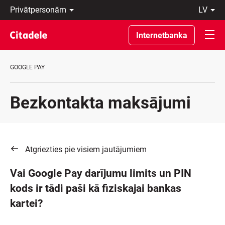
Privātpersonām
lv
Uzņēmumiem
Latviski
Private
По-
Internetbanka
Banking
русски
Par
In
banku
English
GOOGLE PAY
C
REWARDS
Bezkontakta maksājumi
Atgriezties pie visiem jautājumiem
Vai Google Pay darījumu limits un PIN
kods ir tādi paši kā fiziskajai bankas
kartei?