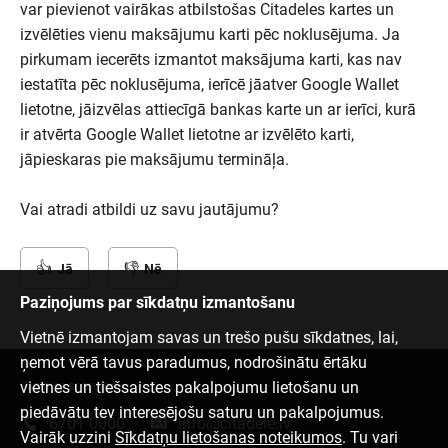
var pievienot vairākas atbilstošas Citadeles kartes un
izvēlēties vienu maksājumu karti pēc noklusējuma. Ja
pirkumam iecerēts izmantot maksājuma karti, kas nav
iestatīta pēc noklusējuma, ierīcē jāatver Google Wallet
lietotne, jāizvēlas attiecīgā bankas karte un ar ierīci, kurā
ir atvērta Google Wallet lietotne ar izvēlēto karti,
jāpieskaras pie maksājumu termināļa.
Vai atradi atbildi uz savu jautājumu?
Jā
Nē
Paziņojums par sīkdatņu izmantošanu
Vietnē izmantojam savas un trešo pušu sīkdatnes, lai,
ņemot vērā tavus paradumus, nodrošinātu ērtāku
vietnes un tiešsaistes pakalpojumu lietošanu un
Sazinies ar mums
piedāvātu tev interesējošu saturu un pakalpojumus.
6701 0000
info@citadele.lv
Vairāk uzzini
Sīkdatņu lietošanas noteikumos
. Tu vari