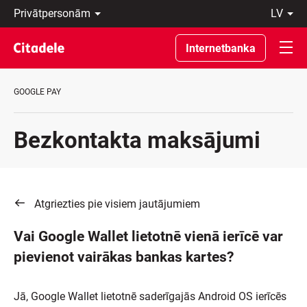
Privātpersonām
lv
Uzņēmumiem
Latviski
Private
По-
Internetbanka
Banking
русски
Par
In
banku
English
GOOGLE PAY
C
REWARDS
Bezkontakta maksājumi
Atgriezties pie visiem jautājumiem
Vai Google Wallet lietotnē vienā ierīcē var
pievienot vairākas bankas kartes?
Jā, Google Wallet lietotnē saderīgajās Android OS ierīcēs