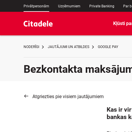
Privātpersonām
Uzņēmumiem
Private Banking
Par 
Kļūsti pa
NODERĪGI
JAUTĀJUMI UN ATBILDES
GOOGLE PAY
Bezkontakta maksājum
Atgriezties pie visiem jautājumiem
Kas ir vi
bankas k