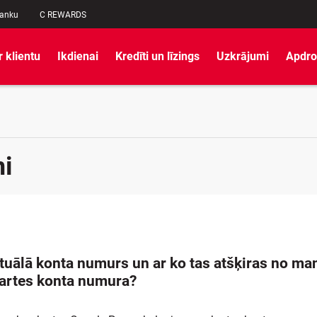
banku
C REWARDS
r klientu
Ikdienai
Kredīti un līzings
Uzkrājumi
Apdro
i
rtuālā konta numurs un ar ko tas atšķiras no ma
artes konta numura?