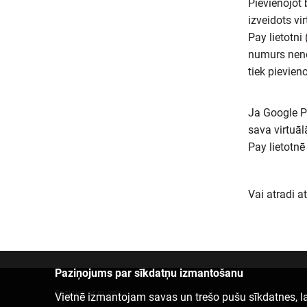
Pievienojot
izveidots v
Pay lietotni
numurs nenon
tiek pievien
Ja Google P
sava virtuāl
Pay lietotnē
Vai atradi a
Paziņojums par sīkdatņu izmantošanu
Sazinies ar mums
Vietnē izmantojam savas un trešo pušu sīkdatnes, la