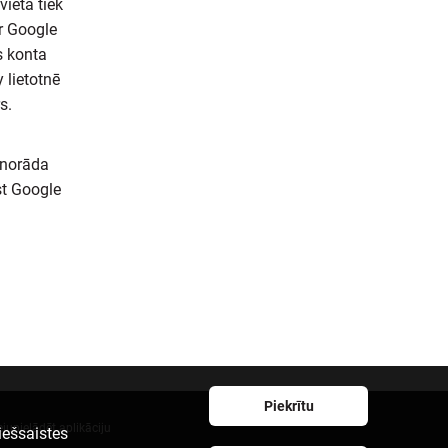
ietā tiek
r Google
s konta
 lietotnē
s.
ānorāda
st Google
Piekrītu
ejupielādēt aplikāciju
iešsaistes