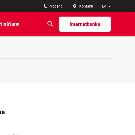
Noderīgi
Kontakti
LV
šināšana
Internetbanka
na