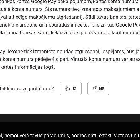
 bankas kartes Google Pay pakalpojumam, kartes konta numura v
irtuālā konta numurs. Šis numurs tiek izmantots maksājumiem a
 (vai attiecīgo maksājumu atgriešanai). Šādi tavas bankas karte
āk pie tirgotāja un neparādās arī čekā. Ik reizi, kad Google Pay
ota jauna bankas karte, tiek izveidots jauns virtuālā konta numur
ay lietotne tiek izmantota naudas atgriešanai, iespējams, būs j
ā konta numura pēdējie 4 cipari. Virtuālā konta numuru var atra
 kartes informācijas logā.
tbildi uz savu jautājumu?
Jā
Nē
Mēs sociālajos tīklos
L
i, ņemot vērā tavus paradumus, nodrošinātu ērtāku vietnes un t