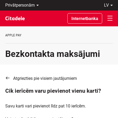
Privātpersonām
lv
Uzņēmumiem
Latviski
Private
По-
Internetbanka
Banking
русски
Par
In
banku
English
APPLE PAY
C
REWARDS
Bezkontakta maksājumi
Atgriezties pie visiem jautājumiem
Cik ierīcēm varu pievienot vienu karti?
Savu karti vari pievienot līdz pat 10 ierīcēm.