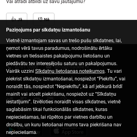
Vai atradi atbildi uz savu jautājumu?
Jā
Nē
Paziņojums par sīkdatņu izmantošanu
Vietnē izmantojam savas un trešo pušu sīkdatnes, lai,
ņemot vērā tavus paradumus, nodrošinātu ērtāku
vietnes un tiešsaistes pakalpojumu lietošanu un
Sazinies ar mums
piedāvātu tev interesējošu saturu un pakalpojumus.
6701 0000
info@citadele.lv
Vairāk uzzini
Sīkdatņu lietošanas noteikumos
. Tu vari
piekrist sīkdatņu izmantošanai, nospiežot “Piekrītu”, vai
noraidīt tās, nospiežot “Nepiekrītu”, kā arī jebkurā brīdī
Mēs sociālajos tīklos
mainīt vai atcelt piekrišanu, nospiežot uz “Sīkdatņu
iestatījumi”. Izvēloties noraidīt visas sīkdatnes, vietnē
saglabāsim tikai funkcionālās sīkdatnes, kuras
nepieciešamas, lai rūpētos par vietnes darbību un
Lejupielādēt aplikāciju
drošību, un kuru lietošanai mums tava piekrišana nav
nepieciešama.