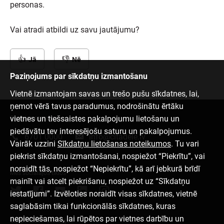
personas.
Vai atradi atbildi uz savu jautājumu?
Jā
Nē
Paziņojums par sīkdatņu izmantošanu
Vietnē izmantojam savas un trešo pušu sīkdatnes, lai,
ņemot vērā tavus paradumus, nodrošinātu ērtāku
vietnes un tiešsaistes pakalpojumu lietošanu un
Sazinies ar mums
piedāvātu tev interesējošu saturu un pakalpojumus.
6701 0000
info@citadele.lv
Vairāk uzzini
Sīkdatņu lietošanas noteikumos
. Tu vari
piekrist sīkdatņu izmantošanai, nospiežot “Piekrītu”, vai
noraidīt tās, nospiežot “Nepiekrītu”, kā arī jebkurā brīdī
Mēs sociālajos tīklos
mainīt vai atcelt piekrišanu, nospiežot uz “Sīkdatņu
iestatījumi”. Izvēloties noraidīt visas sīkdatnes, vietnē
saglabāsim tikai funkcionālās sīkdatnes, kuras
nepieciešamas, lai rūpētos par vietnes darbību un
Lejupielādēt aplikāciju