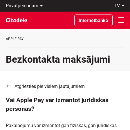
Privātpersonām
lv
Uzņēmumiem
Latviski
Private
По-
Internetbanka
Banking
русски
Par
In
banku
English
APPLE PAY
C
REWARDS
Bezkontakta maksājumi
Atgriezties pie visiem jautājumiem
Vai Apple Pay var izmantot juridiskas
personas?
Pakalpojumu var izmantot gan fiziskas, gan juridiskas