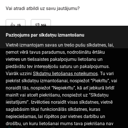
Vai atradi atbildi uz savu jautājumu?
Jā
Nē
Paziņojums par sīkdatņu izmantošanu
Vietnē izmantojam savas un trešo pušu sīkdatnes, lai,
ņemot vērā tavus paradumus, nodrošinātu ērtāku
vietnes un tiešsaistes pakalpojumu lietošanu un
Sazinies ar mums
piedāvātu tev interesējošu saturu un pakalpojumus.
6701 0000
info@citadele.lv
Vairāk uzzini
Sīkdatņu lietošanas noteikumos
. Tu vari
piekrist sīkdatņu izmantošanai, nospiežot “Piekrītu”, vai
noraidīt tās, nospiežot “Nepiekrītu”, kā arī jebkurā brīdī
Mēs sociālajos tīklos
mainīt vai atcelt piekrišanu, nospiežot uz “Sīkdatņu
iestatījumi”. Izvēloties noraidīt visas sīkdatnes, vietnē
saglabāsim tikai funkcionālās sīkdatnes, kuras
nepieciešamas, lai rūpētos par vietnes darbību un
Lejupielādēt aplikāciju
drošību, un kuru lietošanai mums tava piekrišana nav