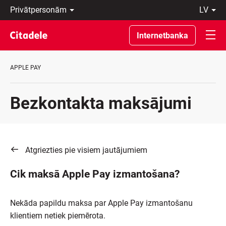
Privātpersonām
lv
Uzņēmumiem
Latviski
Private
По-
Internetbanka
Banking
русски
Par
In
banku
English
APPLE PAY
C
REWARDS
Bezkontakta maksājumi
Atgriezties pie visiem jautājumiem
Cik maksā Apple Pay izmantošana?
Nekāda papildu maksa par Apple Pay izmantošanu
klientiem netiek piemērota.