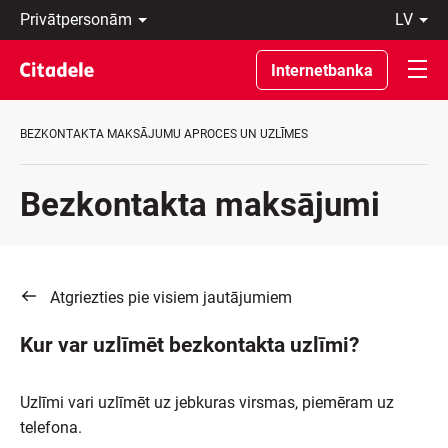
Privātpersonām
lv
Uzņēmumiem
Latviski
Private
По-
Internetbanka
Banking
русски
Par
In
banku
English
BEZKONTAKTA MAKSĀJUMU APROCES UN UZLĪMES
C
REWARDS
Bezkontakta maksājumi
Atgriezties pie visiem jautājumiem
Kur var uzlīmēt bezkontakta uzlīmi?
Uzlīmi vari uzlīmēt uz jebkuras virsmas, piemēram uz
telefona.