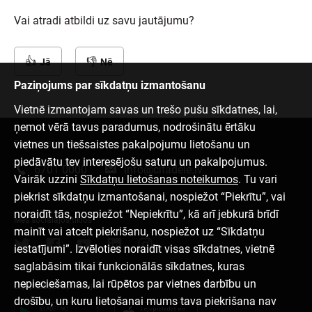
Vai atradi atbildi uz savu jautājumu?
Jā
Nē
Paziņojums par sīkdatņu izmantošanu
Vietnē izmantojam savas un trešo pušu sīkdatnes, lai,
ņemot vērā tavus paradumus, nodrošinātu ērtāku
vietnes un tiešsaistes pakalpojumu lietošanu un
Sazinies ar mums
piedāvātu tev interesējošu saturu un pakalpojumus.
6701 0000
info@citadele.lv
Vairāk uzzini
Sīkdatņu lietošanas noteikumos
. Tu vari
piekrist sīkdatņu izmantošanai, nospiežot “Piekrītu”, vai
noraidīt tās, nospiežot “Nepiekrītu”, kā arī jebkurā brīdī
Mēs sociālajos tīklos
mainīt vai atcelt piekrišanu, nospiežot uz “Sīkdatņu
iestatījumi”. Izvēloties noraidīt visas sīkdatnes, vietnē
saglabāsim tikai funkcionālās sīkdatnes, kuras
nepieciešamas, lai rūpētos par vietnes darbību un
Lejupielādēt aplikāciju
drošību, un kuru lietošanai mums tava piekrišana nav