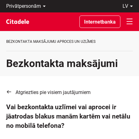
Privātpersonām
lv
Uzņēmumiem
Latviski
Private
По-
Internetbanka
Banking
русски
Par
In
banku
English
BEZKONTAKTA MAKSĀJUMU APROCES UN UZLĪMES
C
REWARDS
Bezkontakta maksājumi
Atgriezties pie visiem jautājumiem
Vai bezkontakta uzlīmei vai aprocei ir
jāatrodas blakus manām kartēm vai netālu
no mobilā telefona?