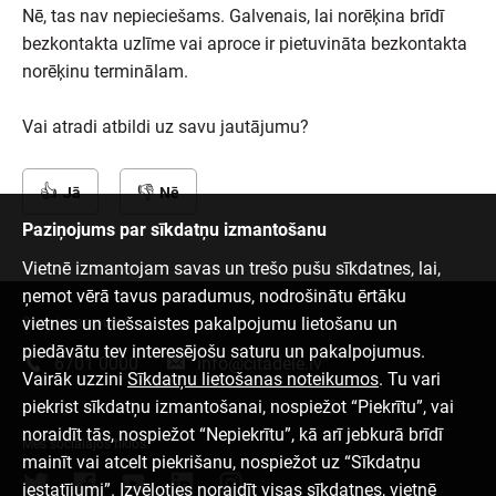
Nē, tas nav nepieciešams. Galvenais, lai norēķina brīdī
bezkontakta uzlīme vai aproce ir pietuvināta bezkontakta
norēķinu terminālam.
Vai atradi atbildi uz savu jautājumu?
Jā
Nē
Paziņojums par sīkdatņu izmantošanu
Vietnē izmantojam savas un trešo pušu sīkdatnes, lai,
ņemot vērā tavus paradumus, nodrošinātu ērtāku
vietnes un tiešsaistes pakalpojumu lietošanu un
Sazinies ar mums
piedāvātu tev interesējošu saturu un pakalpojumus.
6701 0000
info@citadele.lv
Vairāk uzzini
Sīkdatņu lietošanas noteikumos
. Tu vari
piekrist sīkdatņu izmantošanai, nospiežot “Piekrītu”, vai
noraidīt tās, nospiežot “Nepiekrītu”, kā arī jebkurā brīdī
Mēs sociālajos tīklos
mainīt vai atcelt piekrišanu, nospiežot uz “Sīkdatņu
iestatījumi”. Izvēloties noraidīt visas sīkdatnes, vietnē