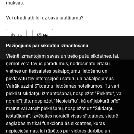
maksas.
Vai atradi atbildi uz savu jautājumu?
Jā
Nē
Paziņojums par sīkdatņu izmantošanu
Vietnē izmantojam savas un trešo pušu sīkdatnes, lai,
ņemot vērā tavus paradumus, nodrošinātu ērtāku
vietnes un tiešsaistes pakalpojumu lietošanu un
Sazinies ar mums
piedāvātu tev interesējošu saturu un pakalpojumus.
6701 0000
info@citadele.lv
Vairāk uzzini
Sīkdatņu lietošanas noteikumos
. Tu vari
piekrist sīkdatņu izmantošanai, nospiežot “Piekrītu”, vai
noraidīt tās, nospiežot “Nepiekrītu”, kā arī jebkurā brīdī
Mēs sociālajos tīklos
mainīt vai atcelt piekrišanu, nospiežot uz “Sīkdatņu
iestatījumi”. Izvēloties noraidīt visas sīkdatnes, vietnē
saglabāsim tikai funkcionālās sīkdatnes, kuras
nepieciešamas, lai rūpētos par vietnes darbību un
Lejupielādēt aplikāciju