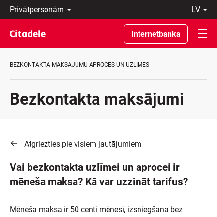
Privātpersonām
lv
Uzņēmumiem
Latviski
Private
По-
Internetbanka
Banking
русски
Par
In
banku
English
BEZKONTAKTA MAKSĀJUMU APROCES UN UZLĪMES
C
REWARDS
Bezkontakta maksājumi
Atgriezties pie visiem jautājumiem
Vai bezkontakta uzlīmei un aprocei ir
mēneša maksa? Kā var uzzināt tarifus?
Mēneša maksa ir 50 centi mēnesī, izsniegšana bez