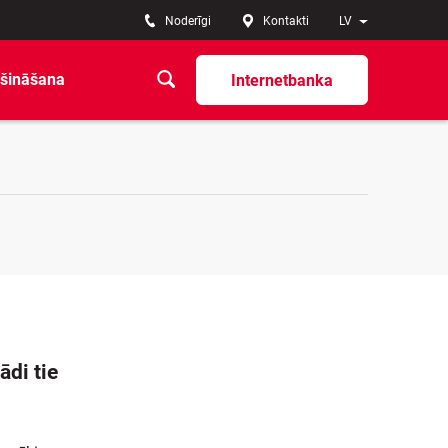
Noderīgi
Kontakti
LV
šināšana
Internetbanka
ādi tie