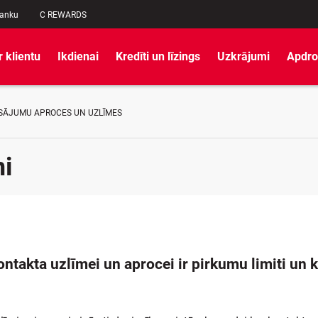
banku
C REWARDS
r klientu
Ikdienai
Kredīti un līzings
Uzkrājumi
Apdro
ĀJUMU APROCES UN UZLĪMES
i
ntakta uzlīmei un aprocei ir pirkumu limiti un k