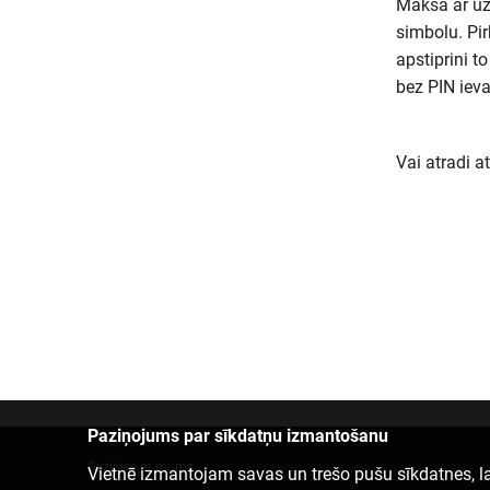
Maksā ar uzl
simbolu. Pir
apstiprini t
bez PIN iev
Vai atradi a
Paziņojums par sīkdatņu izmantošanu
Sazinies ar mums
Vietnē izmantojam savas un trešo pušu sīkdatnes, la