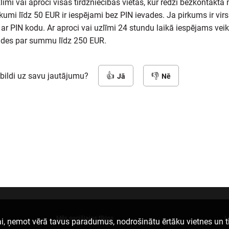
īmi vai aproci visās tirdzniecības vietās, kur redzi bezkontakta
kumi līdz 50 EUR ir iespējami bez PIN ievades. Ja pirkums ir vir
o ar PIN kodu. Ar aproci vai uzlīmi 24 stundu laikā iespējams vei
ades par summu līdz 250 EUR.
tbildi uz savu jautājumu?
Jā
Nē
Mēs sociālajos tīklos
L
i, ņemot vērā tavus paradumus, nodrošinātu ērtāku vietnes un t