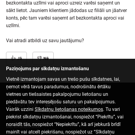
bezkontakta uzlīmi vai aproci uzreiz varēsi saņemt un
sākt lietot. Jauniem klientiem jādodas uz filiāli un jāatver
konts, pēc tam varēsi saņemt arī bezkontakta aproci vai
uzlīmi.
Vai atradi atbildi uz savu jautājumu?
Jā
Nē
Paziņojums par sīkdatņu izmantošanu
Vietnē izmantojam savas un trešo pušu sīkdatnes, lai,
ņemot vērā tavus paradumus, nodrošinātu ērtāku
vietnes un tiešsaistes pakalpojumu lietošanu un
Sazinies ar mums
piedāvātu tev interesējošu saturu un pakalpojumus.
6701 0000
info@citadele.lv
Vairāk uzzini
Sīkdatņu lietošanas noteikumos
. Tu vari
piekrist sīkdatņu izmantošanai, nospiežot “Piekrītu”, vai
noraidīt tās, nospiežot “Nepiekrītu”, kā arī jebkurā brīdī
Mēs sociālajos tīklos
mainīt vai atcelt piekrišanu, nospiežot uz “Sīkdatņu