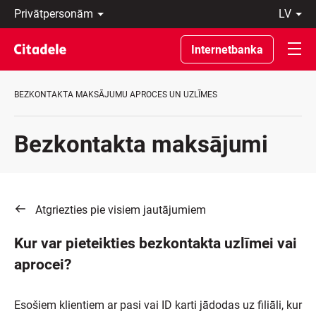
Privātpersonām
lv
Uzņēmumiem
Latviski
Private
По-
Internetbanka
Banking
русски
Par
In
banku
English
BEZKONTAKTA MAKSĀJUMU APROCES UN UZLĪMES
C
REWARDS
Bezkontakta maksājumi
Atgriezties pie visiem jautājumiem
Kur var pieteikties bezkontakta uzlīmei vai
aprocei?
Esošiem klientiem ar pasi vai ID karti jādodas uz filiāli, kur