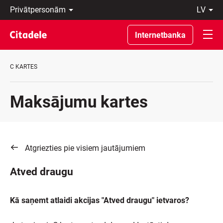
Privātpersonām
lv
Uzņēmumiem
Latviski
Private
По-
Internetbanka
Banking
русски
Par
In
banku
English
C KARTES
C
REWARDS
Maksājumu kartes
Atgriezties pie visiem jautājumiem
Atved draugu
Kā saņemt atlaidi akcijas "Atved draugu" ietvaros?