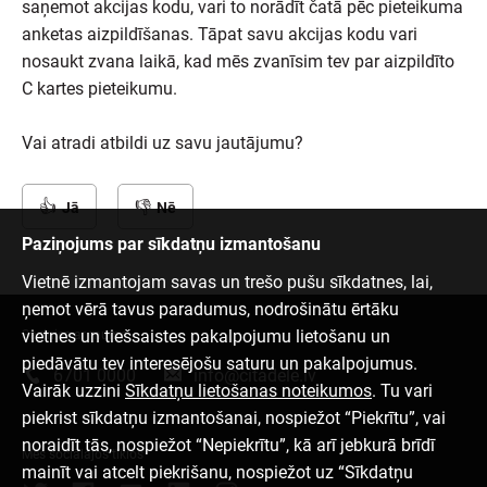
saņemot akcijas kodu, vari to norādīt čatā pēc pieteikuma
anketas aizpildīšanas. Tāpat savu akcijas kodu vari
nosaukt zvana laikā, kad mēs zvanīsim tev par aizpildīto
C kartes pieteikumu.
Vai atradi atbildi uz savu jautājumu?
Jā
Nē
Paziņojums par sīkdatņu izmantošanu
Vietnē izmantojam savas un trešo pušu sīkdatnes, lai,
ņemot vērā tavus paradumus, nodrošinātu ērtāku
vietnes un tiešsaistes pakalpojumu lietošanu un
Sazinies ar mums
piedāvātu tev interesējošu saturu un pakalpojumus.
6701 0000
info@citadele.lv
Vairāk uzzini
Sīkdatņu lietošanas noteikumos
. Tu vari
piekrist sīkdatņu izmantošanai, nospiežot “Piekrītu”, vai
noraidīt tās, nospiežot “Nepiekrītu”, kā arī jebkurā brīdī
Mēs sociālajos tīklos
mainīt vai atcelt piekrišanu, nospiežot uz “Sīkdatņu