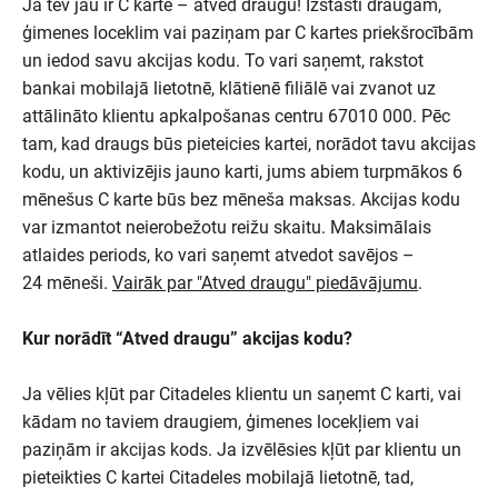
Ja tev jau ir C karte – atved draugu! Izstāsti draugam,
ģimenes loceklim vai paziņam par C kartes priekšrocībām
un iedod savu akcijas kodu. To vari saņemt, rakstot
bankai mobilajā lietotnē, klātienē filiālē vai zvanot uz
attālināto klientu apkalpošanas centru 67010 000. Pēc
tam, kad draugs būs pieteicies kartei, norādot tavu akcijas
kodu, un aktivizējis jauno karti, jums abiem turpmākos 6
mēnešus C karte būs bez mēneša maksas. Akcijas kodu
var izmantot neierobežotu reižu skaitu. Maksimālais
atlaides periods, ko vari saņemt atvedot savējos –
24 mēneši.
Vairāk par "Atved draugu" piedāvājumu
.
Kur norādīt “Atved draugu” akcijas kodu?
Ja vēlies kļūt par Citadeles klientu un saņemt C karti, vai
kādam no taviem draugiem, ģimenes locekļiem vai
paziņām ir akcijas kods. Ja izvēlēsies kļūt par klientu un
pieteikties C kartei Citadeles mobilajā lietotnē, tad,