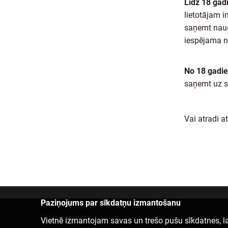
Līdz 18 gad
lietotājam i
saņemt naud
iespējama n
No 18 gadi
saņemt uz s
Vai atradi a
Paziņojums par sīkdatņu izmantošanu
Sazinies ar mums
Vietnē izmantojam savas un trešo pušu sīkdatnes, la