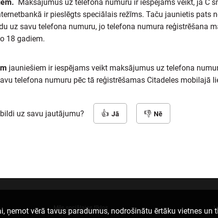
iem.
Maksājumus uz telefona numuru ir iespējams veikt, ja C s
nternetbankā ir pieslēgts speciālais režīms. Taču jaunietis pats 
u uz savu telefona numuru, jo telefona numura reģistrēšana
o 18 gadiem.
em
jauniešiem ir iespējams veikt maksājumus uz telefona numuru
avu telefona numuru pēc tā reģistrēšamas Citadeles mobilajā li
tbildi uz savu jautājumu?
Jā
Nē
Mēs sociālajos tīklos
L
i, ņemot vērā tavus paradumus, nodrošinātu ērtāku vietnes un t