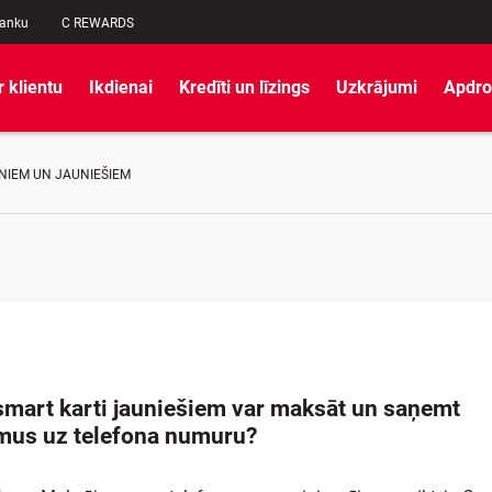
banku
C REWARDS
r klientu
Ikdienai
Kredīti un līzings
Uzkrājumi
Apdro
NIEM UN JAUNIEŠIEM
 smart karti jauniešiem var maksāt un saņemt
us uz telefona numuru?