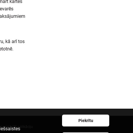
mart kartes
nevarēs
 maksājumiem
, kā arī tos
etotnē.
Piekrītu
ejupielādēt aplikāciju
iešsaistes