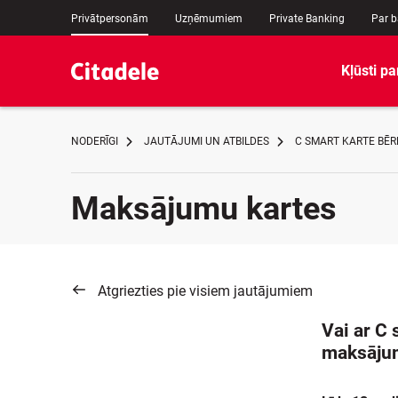
Privātpersonām
Uzņēmumiem
Private Banking
Par 
Kļūsti pa
NODERĪGI
JAUTĀJUMI UN ATBILDES
C SMART KARTE BĒR
Maksājumu kartes
Atgriezties pie visiem jautājumiem
Vai ar C
maksājum