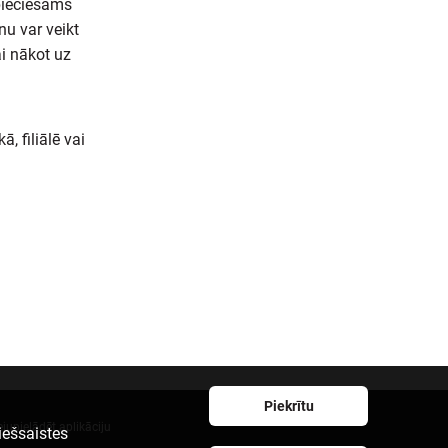
pieciešams
nu var veikt
i nākot uz
, filiālē vai
Piekrītu
ejupielādēt aplikāciju
iešsaistes