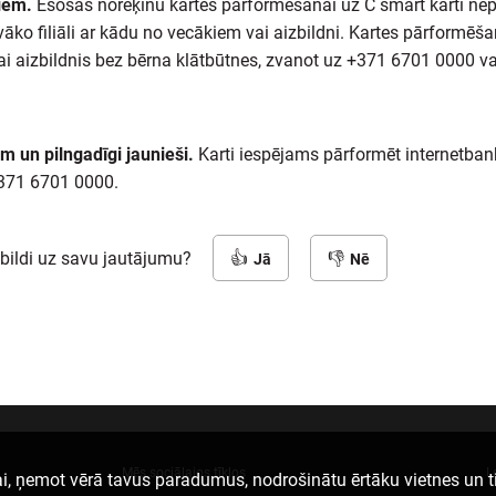
iem.
Esošās norēķinu kartes pārformēšanai uz C smart karti ne
vāko filiāli ar kādu no vecākiem vai aizbildni. Kartes pārformēša
ai aizbildnis bez bērna klātbūtnes, zvanot uz +371 6701 0000 va
m un pilngadīgi jaunieši.
Karti iespējams pārformēt internetbankā
+371 6701 0000.
tbildi uz savu jautājumu?
Jā
Nē
Mēs sociālajos tīklos
L
i, ņemot vērā tavus paradumus, nodrošinātu ērtāku vietnes un t