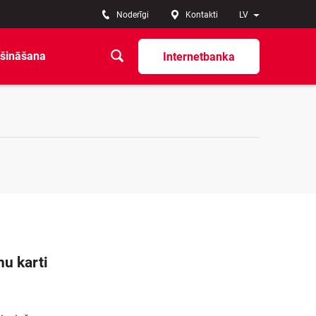
Noderīgi
Kontakti
LV
šināšana
Internetbanka
nu karti