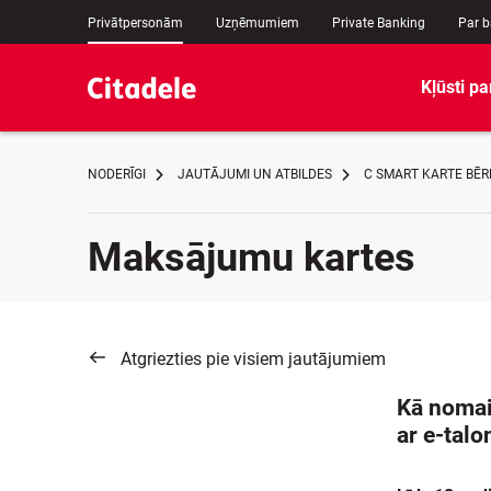
Privātpersonām
Uzņēmumiem
Private Banking
Par 
Kļūsti pa
NODERĪGI
JAUTĀJUMI UN ATBILDES
C SMART KARTE BĒR
Maksājumu kartes
Atgriezties pie visiem jautājumiem
Kā nomai
ar e-talo