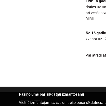
Līdz 18 gad
doties uz tu
arī vecāks v
filiāli.
No 16 gadie
zvanot uz 
Vai atradi a
Paziņojums par sīkdatņu izmantošanu
Sazinies ar mums
Vietnē izmantojam savas un trešo pušu sīkdatnes, la