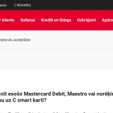
banku
C REWARDS
r klientu
Ikdienai
Kredīti un līzings
Uzkrājumi
Apdro
NIEM UN JAUNIEŠIEM
nīt esošo Mastercard Debit, Maestro vai norēķi
nu uz C smart karti?