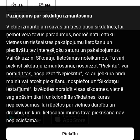
Jā
Nē
Paziņojums par sīkdatņu izmantošanu
Vietnē izmantojam savas un trešo pušu sīkdatnes, lai,
ņemot vērā tavus paradumus, nodrošinātu ērtāku
vietnes un tiešsaistes pakalpojumu lietošanu un
Sazinies ar mums
piedāvātu tev interesējošu saturu un pakalpojumus.
6701 0000
info@citadele.lv
Vairāk uzzini
Sīkdatņu lietošanas noteikumos
. Tu vari
piekrist sīkdatņu izmantošanai, nospiežot “Piekrītu”, vai
noraidīt tās, nospiežot “Nepiekrītu”, kā arī jebkurā brīdī
Mēs sociālajos tīklos
mainīt vai atcelt piekrišanu, nospiežot uz “Sīkdatņu
iestatījumi”. Izvēloties noraidīt visas sīkdatnes, vietnē
saglabāsim tikai funkcionālās sīkdatnes, kuras
nepieciešamas, lai rūpētos par vietnes darbību un
Lejupielādēt aplikāciju
drošību, un kuru lietošanai mums tava piekrišana nav
nepieciešama.
Piekrītu