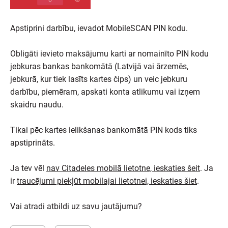
Apstiprini darbību, ievadot MobileSCAN PIN kodu.
Obligāti ievieto maksājumu karti ar nomainīto PIN kodu
jebkuras bankas bankomātā (Latvijā vai ārzemēs,
jebkurā, kur tiek lasīts kartes čips) un veic jebkuru
darbību, piemēram, apskati konta atlikumu vai izņem
skaidru naudu.
Tikai pēc kartes ielikšanas bankomātā PIN kods tiks
apstiprināts.
Ja tev vēl
nav Citadeles mobilā lietotne, ieskaties šeit
. Ja
ir
traucējumi piekļūt mobilajai lietotnei, ieskaties šiet
.
Vai atradi atbildi uz savu jautājumu?