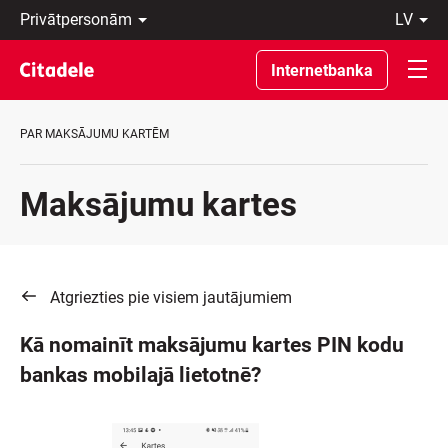
Privātpersonām
lv
Uzņēmumiem
Latviski
Private
По-
Internetbanka
Banking
русски
Par
In
banku
English
PAR MAKSĀJUMU KARTĒM
C
REWARDS
Maksājumu kartes
Atgriezties pie visiem jautājumiem
Kā nomainīt maksājumu kartes PIN kodu
bankas mobilajā lietotnē?