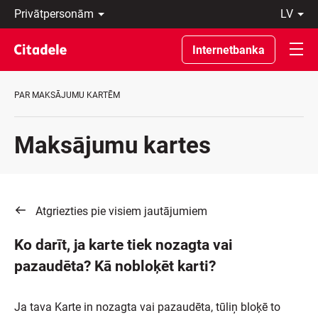
Privātpersonām
lv
Uzņēmumiem
Latviski
Private
По-
Internetbanka
Banking
русски
Par
In
banku
English
PAR MAKSĀJUMU KARTĒM
C
REWARDS
Maksājumu kartes
Atgriezties pie visiem jautājumiem
Ko darīt, ja karte tiek nozagta vai
pazaudēta? Kā nobloķēt karti?
Ja tava Karte in nozagta vai pazaudēta, tūliņ bloķē to