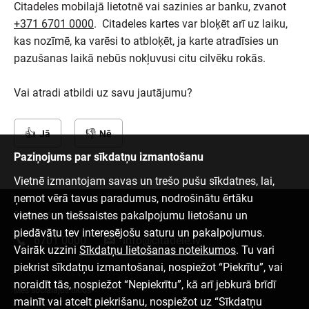
Citadeles mobilajā lietotnē vai sazinies ar banku, zvanot
+371 6701 0000
. Citadeles kartes var bloķēt arī uz laiku,
kas nozīmē, ka varēsi to atbloķēt, ja karte atradīsies un
pazušanas laikā nebūs nokļuvusi citu cilvēku rokās.
Vai atradi atbildi uz savu jautājumu?
Jā
Nē
Paziņojums par sīkdatņu izmantošanu
Vietnē izmantojam savas un trešo pušu sīkdatnes, lai,
ņemot vērā tavus paradumus, nodrošinātu ērtāku
vietnes un tiešsaistes pakalpojumu lietošanu un
Sazinies ar mums
piedāvātu tev interesējošu saturu un pakalpojumus.
6701 0000
info@citadele.lv
Vairāk uzzini
Sīkdatņu lietošanas noteikumos
. Tu vari
piekrist sīkdatņu izmantošanai, nospiežot “Piekrītu”, vai
noraidīt tās, nospiežot “Nepiekrītu”, kā arī jebkurā brīdī
Mēs sociālajos tīklos
mainīt vai atcelt piekrišanu, nospiežot uz “Sīkdatņu