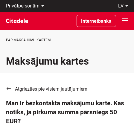
Privātpersonām
lv
Uzņēmumiem
Latviski
Private
По-
Internetbanka
Banking
русски
Par
In
banku
English
PAR MAKSĀJUMU KARTĒM
C
REWARDS
Maksājumu kartes
Atgriezties pie visiem jautājumiem
Man ir bezkontakta maksājumu karte. Kas
notiks, ja pirkuma summa pārsniegs 50
EUR?