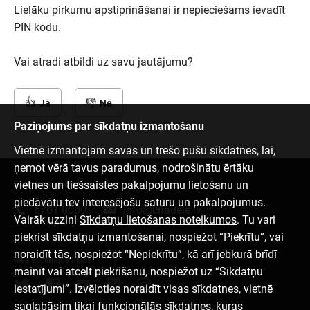
Lielāku pirkumu apstiprināšanai ir nepieciešams ievadīt
PIN kodu.
Vai atradi atbildi uz savu jautājumu?
Jā
Nē
Paziņojums par sīkdatņu izmantošanu
Vietnē izmantojam savas un trešo pušu sīkdatnes, lai,
ņemot vērā tavus paradumus, nodrošinātu ērtāku
vietnes un tiešsaistes pakalpojumu lietošanu un
Sazinies ar mums
piedāvātu tev interesējošu saturu un pakalpojumus.
6701 0000
info@citadele.lv
Vairāk uzzini
Sīkdatņu lietošanas noteikumos
. Tu vari
piekrist sīkdatņu izmantošanai, nospiežot “Piekrītu”, vai
noraidīt tās, nospiežot “Nepiekrītu”, kā arī jebkurā brīdī
Mēs sociālajos tīklos
mainīt vai atcelt piekrišanu, nospiežot uz “Sīkdatņu
iestatījumi”. Izvēloties noraidīt visas sīkdatnes, vietnē
saglabāsim tikai funkcionālās sīkdatnes, kuras