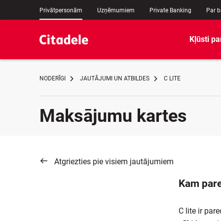
Privātpersonām
Uzņēmumiem
Private Banking
Par 
Kļūsti pa
NODERĪGI
JAUTĀJUMI UN ATBILDES
C LITE
Maksājumu kartes
Atgriezties pie visiem jautājumiem
Kam pare
C lite ir pa