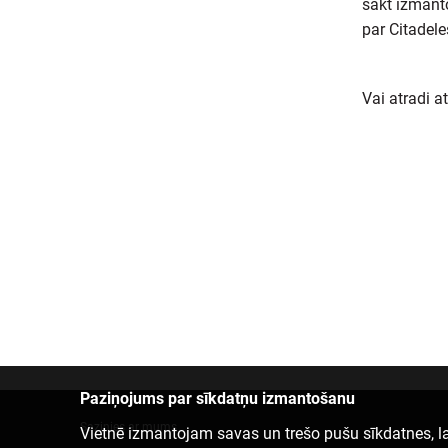
sākt izmanto
par Citadele
Vai atradi a
Paziņojums par sīkdatņu izmantošanu
Sazinies ar mums
Vietnē izmantojam savas un trešo pušu sīkdatnes, la