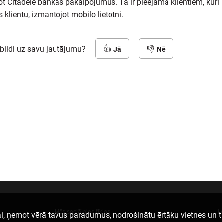
t Citadele bankas pakalpojumus. Tā ir pieejama klientiem, kuri 
s klientu, izmantojot mobilo lietotni.
tbildi uz savu jautājumu?
Jā
Nē
Mēs sociālajos tīklos
L
i, ņemot vērā tavus paradumus, nodrošinātu ērtāku vietnes un t