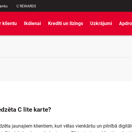
banku
C REWARDS
r klientu
Ikdienai
Kredīti un līzings
Uzkrājumi
Apdro
dzēta C lite karte?
redzēta jaunajiem klientiem, kuri vēlas vienkāršu un pilnībā digitāl