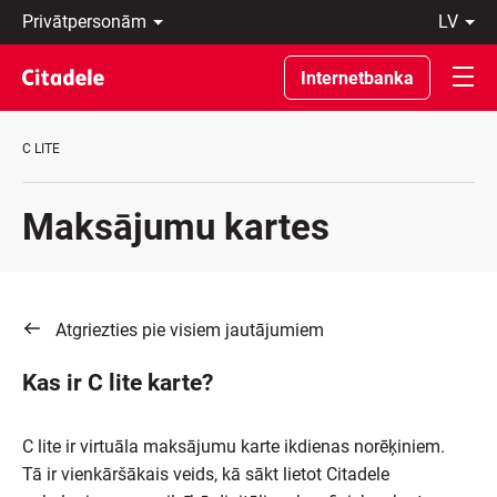
Privātpersonām
lv
Uzņēmumiem
Latviski
Private
По-
Internetbanka
Banking
русски
Par
In
banku
English
C LITE
C
REWARDS
Maksājumu kartes
Atgriezties pie visiem jautājumiem
Kas ir C lite karte?
C lite ir virtuāla maksājumu karte ikdienas norēķiniem.
Tā ir vienkāršākais veids, kā sākt lietot Citadele