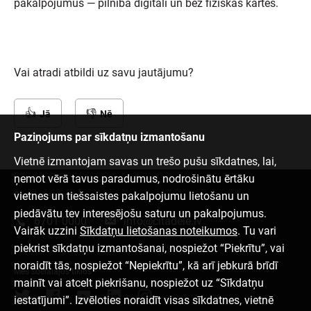
pakalpojumus — pilnībā digitāli un bez fiziskas kartes.
Vai atradi atbildi uz savu jautājumu?
Jā
Nē
Paziņojums par sīkdatņu izmantošanu
Vietnē izmantojam savas un trešo pušu sīkdatnes, lai,
ņemot vērā tavus paradumus, nodrošinātu ērtāku
vietnes un tiešsaistes pakalpojumu lietošanu un
Sazinies ar mums
piedāvātu tev interesējošu saturu un pakalpojumus.
6701 0000
info@citadele.lv
Vairāk uzzini
Sīkdatņu lietošanas noteikumos
. Tu vari
piekrist sīkdatņu izmantošanai, nospiežot “Piekrītu”, vai
noraidīt tās, nospiežot “Nepiekrītu”, kā arī jebkurā brīdī
Mēs sociālajos tīklos
mainīt vai atcelt piekrišanu, nospiežot uz “Sīkdatņu
iestatījumi”. Izvēloties noraidīt visas sīkdatnes, vietnē