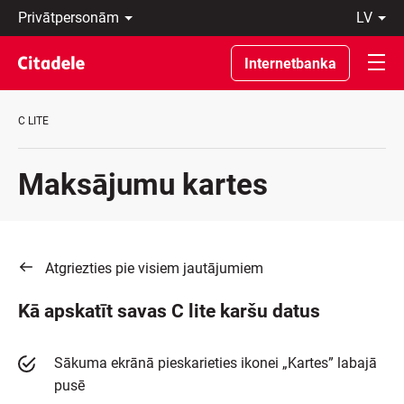
Privātpersonām
lv
Uzņēmumiem
Latviski
Private
По-
Internetbanka
Banking
русски
Par
In
banku
English
C LITE
C
REWARDS
Maksājumu kartes
Atgriezties pie visiem jautājumiem
Kā apskatīt savas C lite karšu datus
Sākuma ekrānā pieskarieties ikonei „Kartes” labajā
pusē