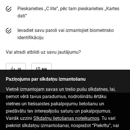
Pieskarieties „C lite”, pēc tam pieskarieties „Kartes
dati”
Ievadiet savu paroli vai izmantojiet biometrisko
identifikāciju
Vai atradi atbildi uz savu jautājumu?
Jā
Nē
Paziņojums par sīkdatņu izmantošanu
Vietnē izmantojam savas un trešo pušu sīkdatnes, lai,
ņemot vērā tavus paradumus, nodrošinātu ērtāku
vietnes un tiešsaistes pakalpojumu lietošanu un
Sazinies ar mums
piedāvātu tev interesējošu saturu un pakalpojumus.
6701 0000
info@citadele.lv
Vairāk uzzini
Sīkdatņu lietošanas noteikumos
. Tu vari
piekrist sīkdatņu izmantošanai, nospiežot “Piekrītu”, vai