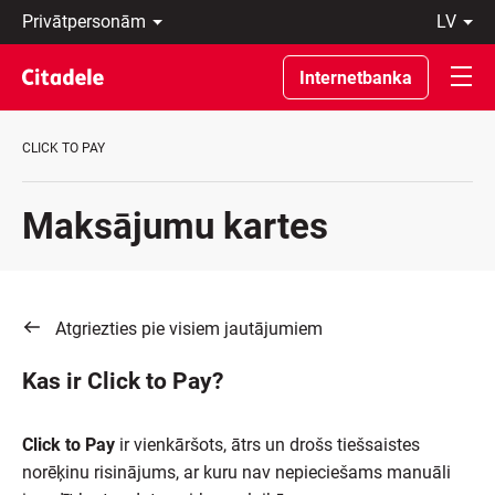
Privātpersonām
lv
Uzņēmumiem
Latviski
Private
По-
Internetbanka
Banking
русски
Par
In
banku
English
CLICK TO PAY
C
REWARDS
Maksājumu kartes
Atgriezties pie visiem jautājumiem
Kas ir Click to Pay?
Click to Pay
ir vienkāršots, ātrs un drošs tiešsaistes
norēķinu risinājums, ar kuru nav nepieciešams manuāli