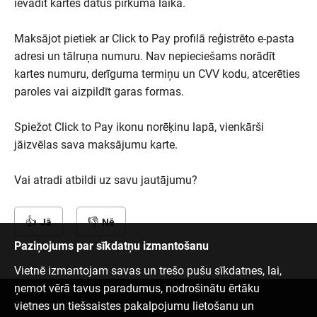
ievadīt kartes datus pirkuma laikā.
Maksājot pietiek ar Click to Pay profilā reģistrēto e-pasta
adresi un tālruņa numuru. Nav nepieciešams norādīt
kartes numuru, derīguma termiņu un CVV kodu, atcerēties
paroles vai aizpildīt garas formas.
Spiežot Click to Pay ikonu norēķinu lapā, vienkārši
jāizvēlas sava maksājumu karte.
Vai atradi atbildi uz savu jautājumu?
Jā
Nē
Paziņojums par sīkdatņu izmantošanu
Vietnē izmantojam savas un trešo pušu sīkdatnes, lai,
ņemot vērā tavus paradumus, nodrošinātu ērtāku
vietnes un tiešsaistes pakalpojumu lietošanu un
Sazinies ar mums