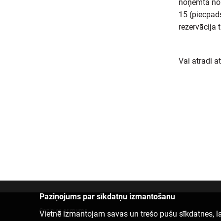
noņemta no k
15 (piecpad
rezervācija 
Vai atradi a
Paziņojums par sīkdatņu izmantošanu
Sazinies ar mums
Vietnē izmantojam savas un trešo pušu sīkdatnes, la