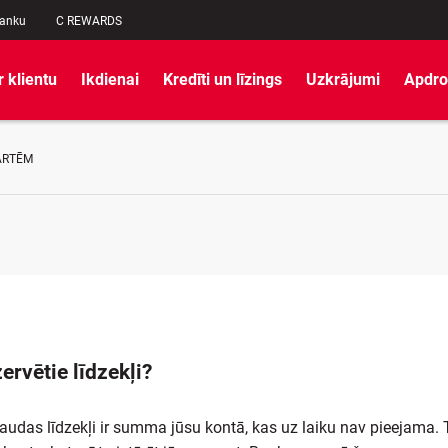
banku
C REWARDS
r klientu
Ikdienai
Kredīti un līzings
Uzkrājumi
Apdro
ARTĒM
zervētie līdzekļi?
audas līdzekļi ir summa jūsu kontā, kas uz laiku nav pieejama. 