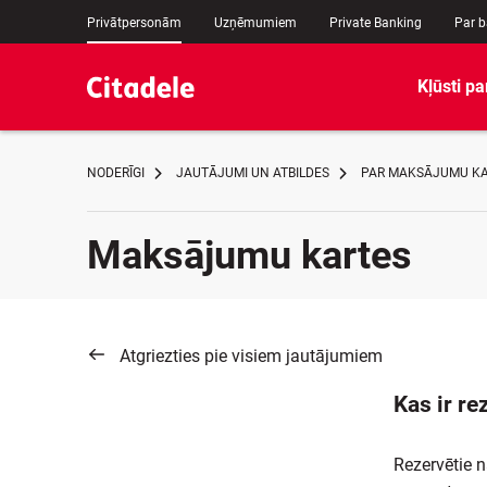
Privātpersonām
Uzņēmumiem
Private Banking
Par 
Kļūsti pa
NODERĪGI
JAUTĀJUMI UN ATBILDES
PAR MAKSĀJUMU K
Maksājumu kartes
Atgriezties pie visiem jautājumiem
Kas ir re
Rezervētie n