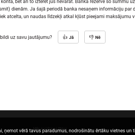
onta, bet arī to iztērēt jūs nevarat. Banka rezervē šo summu uz 
smit) dienām. Ja šajā periodā banka nesaņem informāciju par d
tiek atcelta, un naudas līdzekļi atkal kļūst pieejami maksājumu 
tbildi uz savu jautājumu?
Jā
Nē
Mēs sociālajos tīklos
L
i, ņemot vērā tavus paradumus, nodrošinātu ērtāku vietnes un t